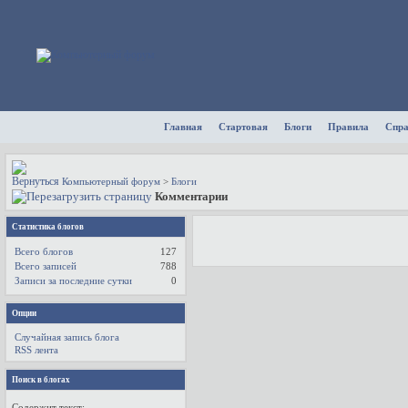
Главная
Стартовая
Блоги
Правила
Спр
Компьютерный форум
>
Блоги
Комментарии
Статистика блогов
Всего блогов
127
Всего записей
788
Записи за последние сутки
0
Опции
Случайная запись блога
RSS лента
Поиск в блогах
Содержит текст: