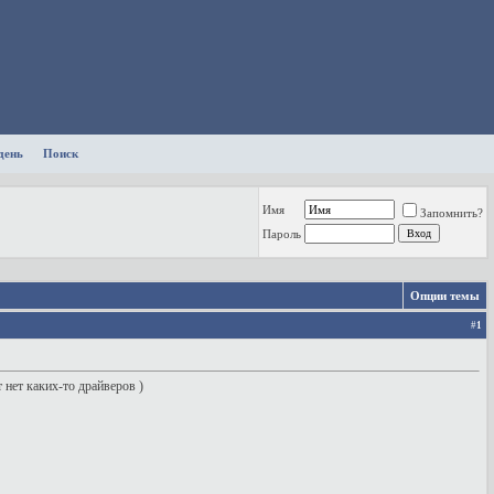
день
Поиск
Имя
Запомнить?
Пароль
Опции темы
#
1
 нет каких-то драйверов )