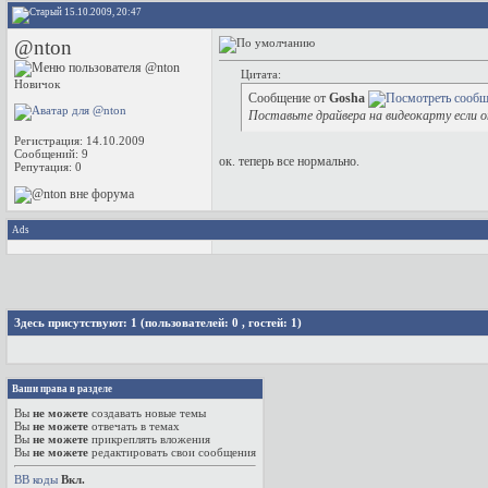
15.10.2009, 20:47
@nton
Цитата:
Новичок
Сообщение от
Gosha
Поставьте драйвера на видеокарту если о
Регистрация: 14.10.2009
Сообщений: 9
ок. теперь все нормально.
Репутация:
0
Ads
Здесь присутствуют: 1
(пользователей: 0 , гостей: 1)
Ваши права в разделе
Вы
не можете
создавать новые темы
Вы
не можете
отвечать в темах
Вы
не можете
прикреплять вложения
Вы
не можете
редактировать свои сообщения
BB коды
Вкл.