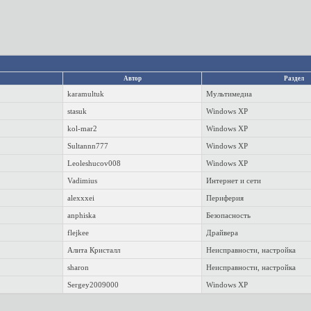
Автор
Раздел
karamultuk
Мультимедиа
stasuk
Windows XP
kol-mar2
Windows XP
Sultannn777
Windows XP
Leoleshucov008
Windows XP
Vadimius
Интернет и сети
alexxxei
Периферия
anphiska
Безопасность
flejkee
Драйвера
Алита Кристалл
Неисправности, настройка
sharon
Неисправности, настройка
Sergey2009000
Windows XP