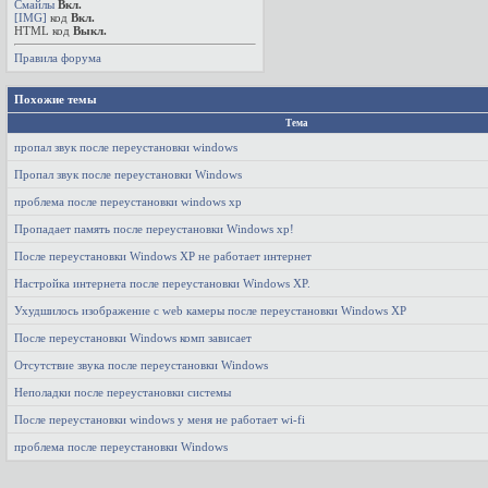
Смайлы
Вкл.
[IMG]
код
Вкл.
HTML код
Выкл.
Правила форума
Похожие темы
Тема
пропал звук после переустановки windows
Пропал звук после переустановки Windows
проблема после переустановки windows xp
Пропадает память после переустановки Windows xp!
После переустановки Windows XP не работает интернет
Настройка интернета после переустановки Windows XP.
Ухудшилось изображение с web камеры после переустановки Windows XP
После переустановки Windows комп зависает
Отсутствие звука после переустановки Windows
Неполадки после переустановки системы
После переустановки windows у меня не работает wi-fi
проблема после переустановки Windows