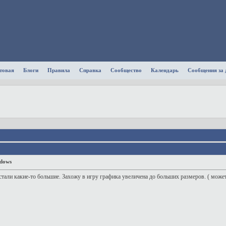
товая
Блоги
Правила
Справка
Сообщество
Календарь
Сообщения за 
ndows
тали какие-то большие. Захожу в игру графика увеличена до больших размеров. ( может