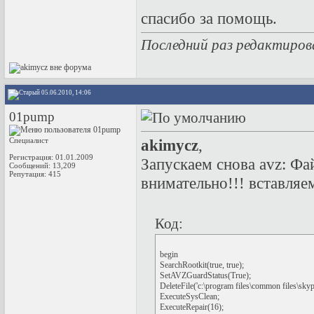
спасибо за помощь.
Последний раз редактиров
05.06.2010, 14:06
01pump
Специалист
akimycz
,
Регистрация: 01.01.2009
Запускаем снова avz: Фа
Сообщений: 13,209
Репутация:
415
внимательно!!! вставляем
Код:
begin

SearchRootkit(true, true);

SetAVZGuardStatus(True);

DeleteFile('c:\program files\common files\skype 
ExecuteSysClean;

ExecuteRepair(16);
