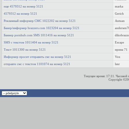
еще 4579312 на номер 5121
marka
4579312 на номер 5121
Gerich
Рекламный информер СМС 1022202 на номер 5121
Antuan
Банер/информер brazzers.com 1023204 на номер 5121
andersen7
Баннер pornhub.com SMS 1011416 на номер 5121
dikobrazz
SMS c текстом 1011404 на номер 5121
Escape
Текст 1011300 на номер 5121
ирина 71
Информер просит отправить смс на номер 5121
Vox
отправте смс с текстом 1101074 на номер 5121
lsnr
Текущее время:
17:11
. Часовой
Copyright ©2000