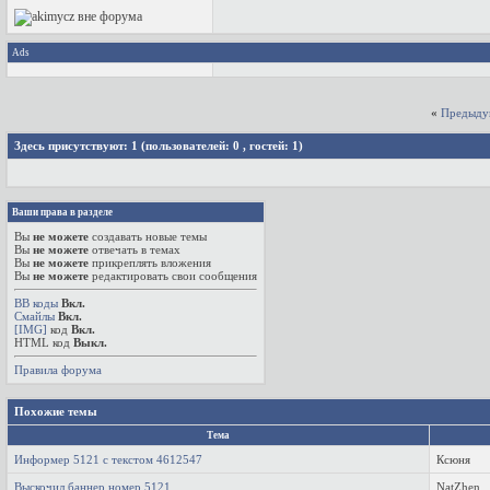
Ads
«
Предыду
Здесь присутствуют: 1
(пользователей: 0 , гостей: 1)
Ваши права в разделе
Вы
не можете
создавать новые темы
Вы
не можете
отвечать в темах
Вы
не можете
прикреплять вложения
Вы
не можете
редактировать свои сообщения
BB коды
Вкл.
Смайлы
Вкл.
[IMG]
код
Вкл.
HTML код
Выкл.
Правила форума
Похожие темы
Тема
Информер 5121 с текстом 4612547
Ксюня
Выскочил баннер номер 5121
NatZhen