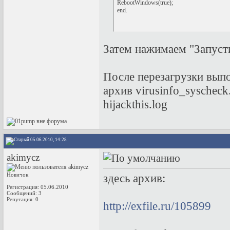
RebootWindows(true);

end.
Затем нажимаем "Запу
После перезагрузки вып
архив virusinfo_syscheck
hijackthis.log
05.06.2010, 14:28
akimycz
Новичок
здесь архив:
Регистрация: 05.06.2010
Сообщений: 3
Репутация:
0
http://exfile.ru/105899