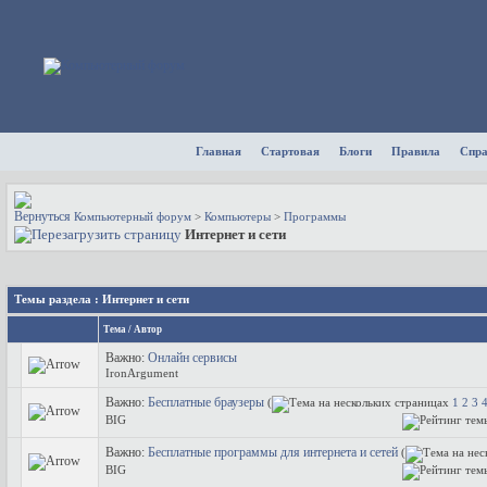
Главная
Стартовая
Блоги
Правила
Спр
Компьютерный форум
>
Компьютеры
>
Программы
Интернет и сети
Темы раздела
: Интернет и сети
Тема
/
Автор
Важно:
Онлайн сервисы
IronArgument
Важно:
Бесплатные браузеры
(
1
2
3
BIG
Важно:
Бесплатные программы для интернета и сетей
(
BIG