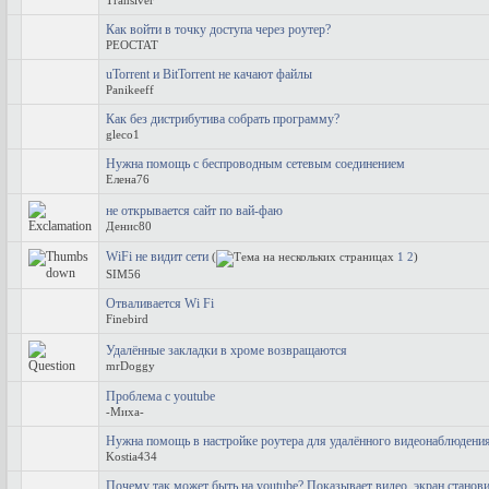
Transiver
Как войти в точку доступа через роутер?
PEOCTAT
uTorrent и BitTorrent не качают файлы
Panikeeff
Как без дистрибутива собрать программу?
gleco1
Нужна помощь с беспроводным сетевым соединением
Елена76
не открывается сайт по вай-фаю
Денис80
WiFi не видит сети
(
1
2
)
SIM56
Отваливается Wi Fi
Finebird
Удалённые закладки в хроме возвращаются
mrDoggy
Проблема с youtube
-Миха-
Нужна помощь в настройке роутера для удалённого видеонаблюдения
Kostia434
Почему так может быть на youtube? Показывает видео, экран станови