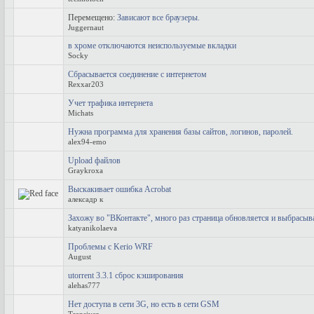
Перемещено:
Зависают все браузеры.
Juggernaut
в хроме отключаются неиспользуемые вкладки
Socky
Сбрасывается соединение с интернетом
Rexxar203
Учет трафика интернета
Michats
Нужна программа для хранения базы сайтов, логинов, паролей.
alex94-emo
Upload файлов
Graykroxa
Выскакивает ошибка Acrobat
алексадр к
Захожу во "ВКонтакте", много раз страница обновляется и выбрасыва
katyanikolaeva
Проблемы с Kerio WRF
August
utorrent 3.3.1 сброс кэширования
alehas777
Нет доступа в сети 3G, но есть в сети GSM