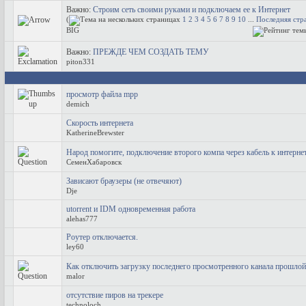
Важно:
Строим сеть своими руками и подключаем ее к Интернет
(
1
2
3
4
5
6
7
8
9
10
...
Последняя стр
BIG
Важно:
ПРЕЖДЕ ЧЕМ СОЗДАТЬ ТЕМУ
piton331
просмотр файла mpp
demich
Скорость интернета
KatherineBrewster
Народ помогите, подключение второго компа через кабель к интернет
СеменХабаровск
Зависают браузеры (не отвечяют)
Dje
utorrent и IDM одновременная работа
alehas777
Роутер отключается.
ley60
Как отключить загрузку последнего просмотренного канала прошлой
malor
отсутствие пиров на трекере
technoloch