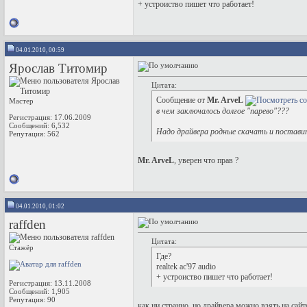
+ устроиство пишет что работает!
04.01.2010, 00:59
Ярослав Титомир
Цитата:
Сообщение от
Mr. ArveL
Мастер
в чем заключалось долгое "парево"???
Регистрация: 17.06.2009
Сообщений: 6,532
Надо драйвера родные скачать и постави
Репутация:
562
Mr. ArveL
, уверен что прав ?
04.01.2010, 01:02
raffden
Цитата:
Стажёр
Где?
realtek ac'97 audio
+ устроиство пишет что работает!
Регистрация: 13.11.2008
Сообщений: 1,905
Репутация:
90
как ни странно, но драйвера можно взять на сай