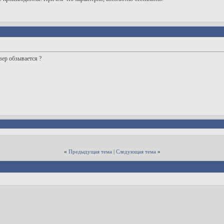
йвер обзывается ?
«
Предыдущая тема
|
Следующая тема
»