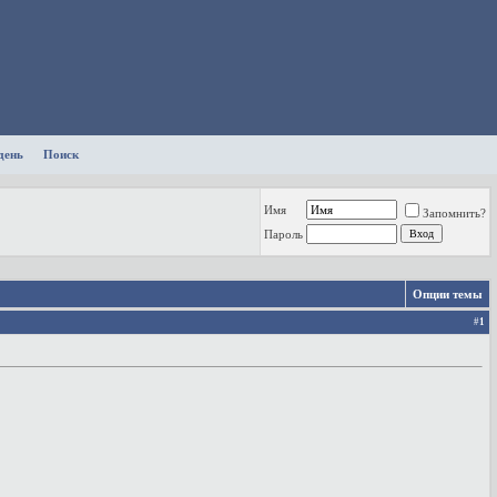
день
Поиск
Имя
Запомнить?
Пароль
Опции темы
#
1