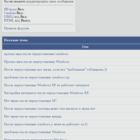
Вы
не можете
редактировать свои сообщения
BB коды
Вкл.
Смайлы
Вкл.
[IMG]
код
Вкл.
HTML код
Выкл.
Правила форума
Похожие темы
Тема
пропал звук после переустановки windows
Пропал звук после переустановки Windows
После переустановки нет звука, хотя все "требования" соблюдены ))
проблема после переустановки windows xp
После переустановки Windows XP не работает интернет
Настройка интернета после переустановки Windows XP.
Нет звука после переустановки ОС
После переустановки системы комп стал виснуть и звука нет
Нет звука после переустановки винды
После переустановки windows у меня не работает wi-fi
проблема после переустановки Windows
Неполадки после переустановки Windows