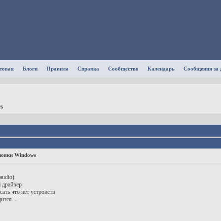
товая
Блоги
Правила
Справка
Сообщество
Календарь
Сообщения за 
s
ановки Windows
audio)
й драйвер
сать что нет устроиств
тся ...