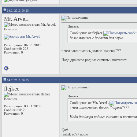
04.01.2010, 00:28
Mr. ArveL
Цитата:
Новичок
Сообщение от
flejkee
долго парился с дровами для звука
Регистрация: 06.08.2009
Сообщений: 223
в чем заключалось долгое "парево"???
Репутация:
6
Надо драйвера родные скачать и поставить
04.01.2010, 00:35
flejkee
Цитата:
Новичок
Сообщение от
Mr. ArveL
Регистрация: 03.01.2010
в чем заключалось долгое "парево"???
Сообщений: 2
Репутация:
0
Надо драйвера родные скачать и постави
Где?
realtek ac'97 audio