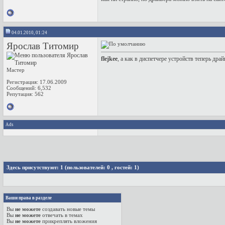
04.01.2010, 01:24
Ярослав Титомир
flejkee
, а как в диспетчере устройств теперь дра
Мастер
Регистрация: 17.06.2009
Сообщений: 6,532
Репутация:
562
Ads
Здесь присутствуют: 1
(пользователей: 0 , гостей: 1)
Ваши права в разделе
Вы
не можете
создавать новые темы
Вы
не можете
отвечать в темах
Вы
не можете
прикреплять вложения