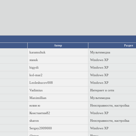
Автор
Раздел
karamultuk
Мультимедиа
stasuk
Windows XP
bigydi
Windows XP
kol-mar2
Windows XP
Leoleshucov008
Windows XP
Vadimius
Интернет и сети
Maximillian
Мультимедиа
юлия ю
Неисправности, настройка
Константин82
Windows XP
sharon
Неисправности, настройка
Sergey2009000
Windows XP
@nton
Игры