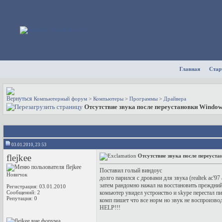
Главная
Стар
Компьютерный форум
>
Компьютеры
>
Программы
>
Драйвера
Отсутствие звука после переустановки Window
03.01.2010, 23:53
flejkee
Отсутствие звука после переуст
Поставил голый виндоус
Новичок
долго парился с дровами для звука (realtek ac'97 
затем рандомно нажал на восстановить преждни
Регистрация: 03.01.2010
Сообщений: 2
комьютер увидел устроиство и skype перестал пи
Репутация:
0
комп пишет что все норм но звук не воспроизводи
HELP!!!