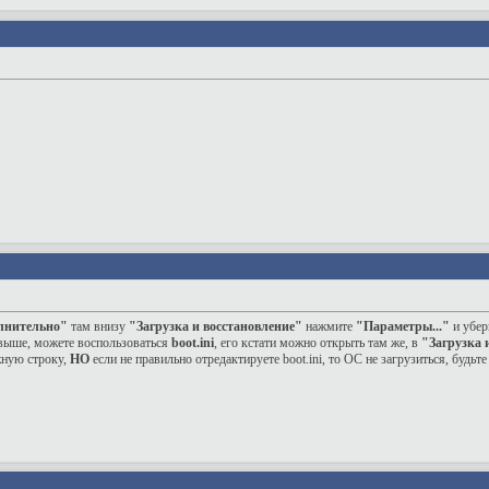
лнительно"
там внизу
"Загрузка и восстановление"
нажмите
"Параметры..."
и убер
выше, можете воспользоваться
boot.ini
, его кстати можно открыть там же, в
"Загрузка 
жную строку,
НО
если не правильно отредактируете boot.ini, то ОС не загрузиться, будьт