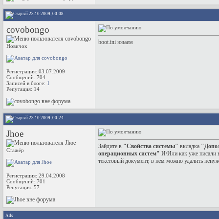
23.10.2009, 00:08
covobongo
boot.ini юзаем
Новичок
Регистрация: 03.07.2009
Сообщений: 704
Записей в блоге:
1
Репутация:
14
23.10.2009, 00:24
Jhoe
Зайдите в
"Свойства системы"
вкладка
"Допо
Стажёр
операционных систем"
И\Или как уже писали 
текстовый документ, в нем можно удалить нену
Регистрация: 29.04.2008
Сообщений: 701
Репутация:
57
Ads