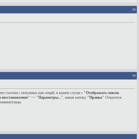
#
2
#
3
ите галочки с ненужных вам опций, в вашем случае с
"Отображать список
и восстановление"
>>
"Параметры..."
, нажав кнопку
"Правка"
Откроется
е внимательны.