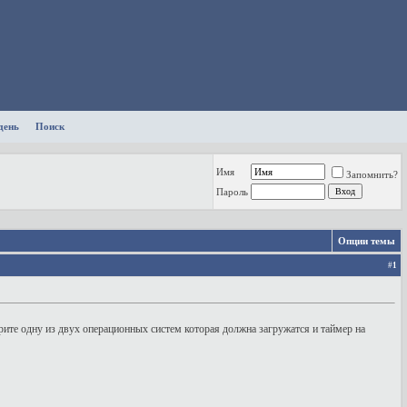
день
Поиск
Имя
Запомнить?
Пароль
Опции темы
#
1
ите одну из двух операционных систем которая должна загружатся и таймер на