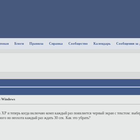
товая
Блоги
Правила
Справка
Сообщество
Календарь
Сообщения за 
и Windows
XP и теперь когда включаю комп каждый раз появляется черный экран с текстом: выбер
ого но неохота каждый раз ждать 30 сек. Как это убрать?