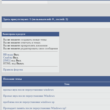
Здесь присутствуют: 1
(пользователей: 0 , гостей: 1)
Ваши права в разделе
Вы
не можете
создавать новые темы
Вы
не можете
отвечать в темах
Вы
не можете
прикреплять вложения
Вы
не можете
редактировать свои сообщения
BB коды
Вкл.
Смайлы
Вкл.
[IMG]
код
Вкл.
HTML код
Выкл.
Правила форума
Похожие темы
Тема
пропал звук после переустановки windows
Пропал звук после переустановки Windows
проблема после переустановки windows xp
Пропадает память после переустановки Windows xp!