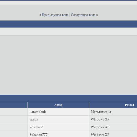
«
Предыдущая тема
|
Следующая тема
»
Автор
Раздел
karamultuk
Мультимедиа
stasuk
Windows XP
kol-mar2
Windows XP
Sultannn777
Windows XP