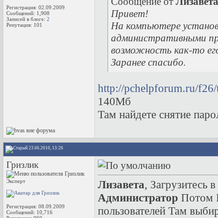
Сообщение от
Лизавет
Регистрация: 02.09.2009
Привет!
Сообщений: 1,908
Записей в блоге:
2
На компьютере установл
Репутация:
101
административными пра
возможность как-то его
Заранее спасибо.
http://pchelpforum.ru/f2
140Мб
Там найдете снятие паро
23.06.2010, 13:26
Гризлик
Эксперт
Лизавета
, Загрузитесь 
Администратор
Потом П
Регистрация: 08.09.2009
пользователей Там выбир
Сообщений: 10,716