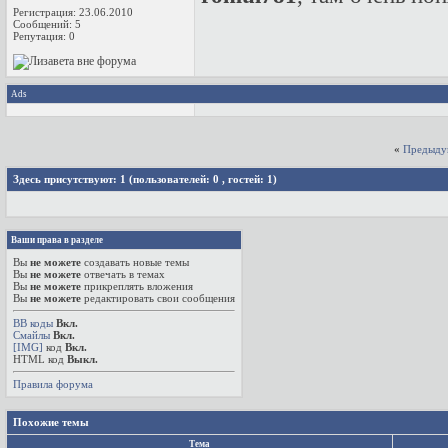
Регистрация: 23.06.2010
Сообщений: 5
Репутация:
0
Ads
«
Предыду
Здесь присутствуют: 1
(пользователей: 0 , гостей: 1)
Ваши права в разделе
Вы
не можете
создавать новые темы
Вы
не можете
отвечать в темах
Вы
не можете
прикреплять вложения
Вы
не можете
редактировать свои сообщения
BB коды
Вкл.
Смайлы
Вкл.
[IMG]
код
Вкл.
HTML код
Выкл.
Правила форума
Похожие темы
Тема