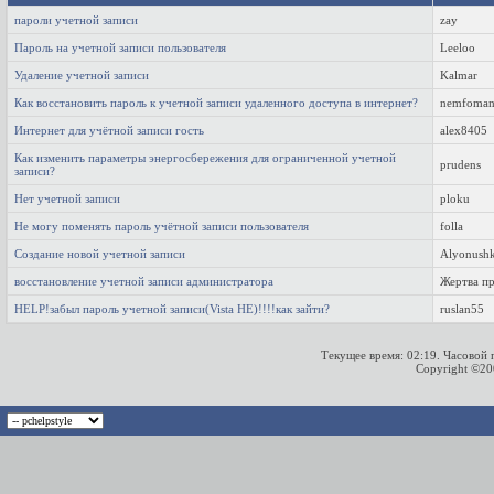
пароли учетной записи
zay
Пароль на учетной записи пользователя
Leeloo
Удаление учетной записи
Kalmar
Как восстановить пароль к учетной записи удаленного доступа в интернет?
nemfoman
Интернет для учётной записи гость
alex8405
Как изменить параметры энергосбережения для ограниченной учетной
prudens
записи?
Нет учетной записи
ploku
Не могу поменять пароль учётной записи пользователя
folla
Создание новой учетной записи
Alyonush
восстановление учетной записи администратора
Жертва пр
HELP!забыл пароль учетной записи(Vista HE)!!!!как зайти?
ruslan55
Текущее время:
02:19
. Часовой
Copyright ©2000