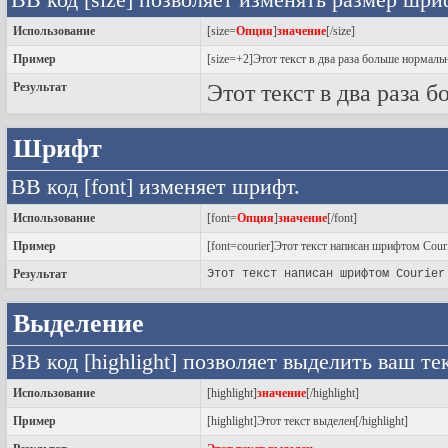
BB код [size] позволяет изменять размер шри
Использование
[size=
Опция
]
значение
[/size]
Пример
[size=+2]Этот текст в два раза больше нормальн
Результат
Этот текст в два раза 
Шрифт
BB код [font] изменяет шрифт.
Использование
[font=
Опция
]
значение
[/font]
Пример
[font=courier]Этот текст написан шрифтом Courie
Результат
Этот текст написан шрифтом Courier
Выделение
BB код [highlight] позволяет выделить ваш тек
Использование
[highlight]
значение
[/highlight]
Пример
[highlight]Этот текст выделен[/highlight]