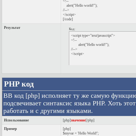
<!--
alert("Hello world!");
//-->
</script>
[/code]
Результат
Код:
<script type="text/javascript">

<!--

	alert("Hello world!");

//-->

</script>
PHP код
BB код [php] исполняет ту же самую функцию,
подсвечивает синтаксис языка PHP. Хоть этот
работать и с другими языками.
Использование
[php]
значение
[/php]
Пример
[php]
$myvar = 'Hello World!';