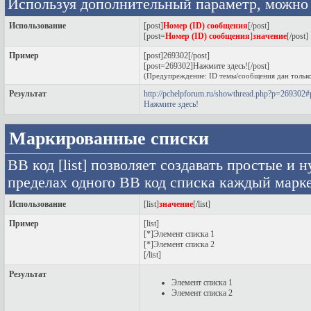
Используя дополнительный параметр, можно 
Использование
[post]
Номер (ID) сообщения
[/post]
[post=
Номер (ID) сообщения
]
значение
[/post]
Пример
[post]269302[/post]
[post=269302]Нажмите здесь![/post]
(Предупреждение: ID темы/сообщения дан только
Результат
http://pchelpforum.ru/showthread.php?p=269302
Нажмите здесь!
Маркированные списки
BB код [list] позволяет создавать простые 
пределах одного BB код списка каждый марке
Использование
[list]
значение
[/list]
Пример
[list]
[*]Элемент списка 1
[*]Элемент списка 2
[/list]
Результат
Элемент списка 1
Элемент списка 2