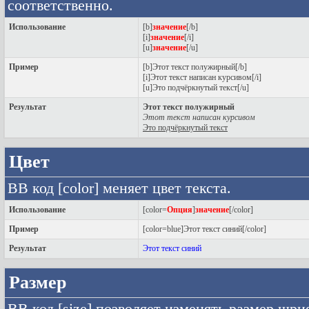
соответственно.
Использование
[b]
значение
[/b]
[i]
значение
[/i]
[u]
значение
[/u]
Пример
[b]Этот текст полужирный[/b]
[i]Этот текст написан курсивом[/i]
[u]Это подчёркнутый текст[/u]
Результат
Этот текст полужирный
Этот текст написан курсивом
Это подчёркнутый текст
Цвет
BB код [color] меняет цвет текста.
Использование
[color=
Опция
]
значение
[/color]
Пример
[color=blue]Этот текст синий[/color]
Результат
Этот текст синий
Размер