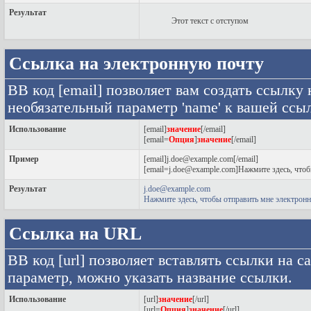
Результат
Этот текст с отступом
Ссылка на электронную почту
BB код [email] позволяет вам создать ссылку
необязательный параметр 'name' к вашей ссыл
Использование
[email]
значение
[/email]
[email=
Опция
]
значение
[/email]
Пример
[email]j.doe@example.com[/email]
[email=j.doe@example.com]Нажмите здесь, чтоб
Результат
j.doe@example.com
Нажмите здесь, чтобы отправить мне электрон
Ссылка на URL
BB код [url] позволяет вставлять ссылки на
параметр, можно указать название ссылки.
Использование
[url]
значение
[/url]
[url=
Опция
]
значение
[/url]