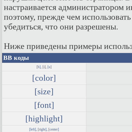
настраивается администратором и
поэтому, прежде чем использоват
убедиться, что они разрешены.
Ниже приведены примеры использ
BB коды
[b]
,
[i]
,
[u]
[color]
[size]
[font]
[highlight]
[left]
,
[right]
,
[center]