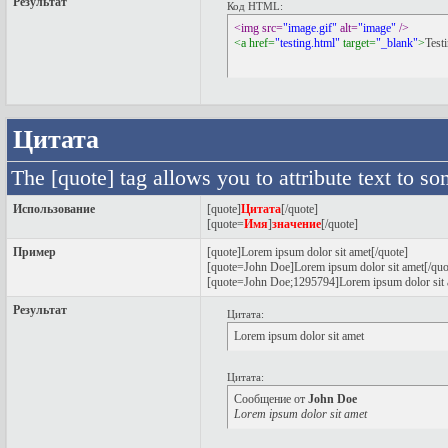
Результат
Код HTML:
<img src=
"image.gif"
 alt=
"image"
 />
<a href=
"testing.html"
 target=
"_blank"
>
Test
Цитата
The [quote] tag allows you to attribute text to s
Использование
[quote]
Цитата
[/quote]
[quote=
Имя
]
значение
[/quote]
Пример
[quote]Lorem ipsum dolor sit amet[/quote]
[quote=John Doe]Lorem ipsum dolor sit amet[/quo
[quote=John Doe;1295794]Lorem ipsum dolor sit 
Результат
Цитата:
Lorem ipsum dolor sit amet
Цитата:
Сообщение от
John Doe
Lorem ipsum dolor sit amet