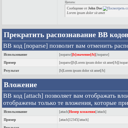
Цитата:
Сообщение от
John Doe
Lorem ipsum dolor sit amet
Прекратить распознавание BB кодо
BB код [noparse] позволит вам отменить расп
Использование
[noparse]
[b]значение[/b]
[/noparse]
Пример
[noparse][b]Lorem ipsum dolor sit amet[/b][/nopar
Результат
[b]Lorem ipsum dolor sit amet[/b]
Вложение
BB код [attach] позволяет вам отображать вл
отображены только те вложения, которые п
Использование
[attach]
Номер вложения
[/attach]
Пример
[attach]12345[/attach]
Результат