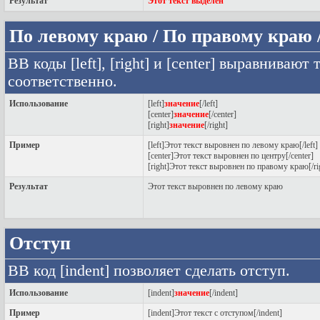
Результат
Этот текст выделен
По левому краю / По правому краю 
BB коды [left], [right] и [center] выравниваю
соответственно.
Использование
[left]
значение
[/left]
[center]
значение
[/center]
[right]
значение
[/right]
Пример
[left]Этот текст выровнен по левому краю[/left]
[center]Этот текст выровнен по центру[/center]
[right]Этот текст выровнен по правому краю[/ri
Результат
Этот текст выровнен по левому краю
Отступ
BB код [indent] позволяет сделать отступ.
Использование
[indent]
значение
[/indent]
Пример
[indent]Этот текст с отступом[/indent]