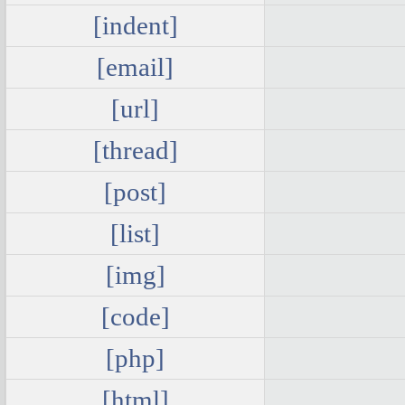
[indent]
[email]
[url]
[thread]
[post]
[list]
[img]
[code]
[php]
[html]