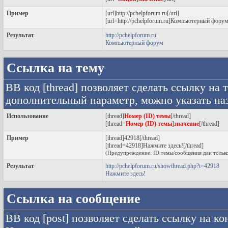
Пример
[url]http://pchelpforum.ru[/url]
[url=http://pchelpforum.ru]Компьютерный форум[
Результат
http://pchelpforum.ru
Компьютерный форум
Ссылка на тему
BB код [thread] позволяет сделать ссылку на 
дополнительный параметр, можно указать на
Использование
[thread]
Номер (ID) темы
[/thread]
[thread=
Номер (ID) темы
]
значение
[/thread]
Пример
[thread]42918[/thread]
[thread=42918]Нажмите здесь![/thread]
(Предупреждение: ID темы/сообщения дан только
Результат
http://pchelpforum.ru/showthread.php?t=42918
Нажмите здесь!
Ссылка на сообщение
BB код [post] позволяет сделать ссылку на ко