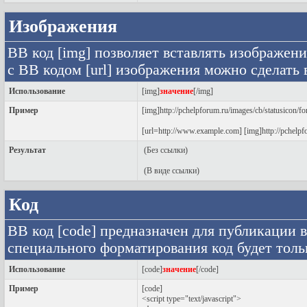
Изображения
BB код [img] позволяет вставлять изображен
с BB кодом [url] изображения можно сделать 
Использование
[img]
значение
[/img]
Пример
[img]http://pchelpforum.ru/images/cb/statusicon/
[url=http://www.example.com] [img]http://pchelpf
Результат
(Без ссылки)
(В виде ссылки)
Код
BB код [code] предназначен для публикации
специального форматирования код будет тольк
Использование
[code]
значение
[/code]
Пример
[code]
<script type="text/javascript">