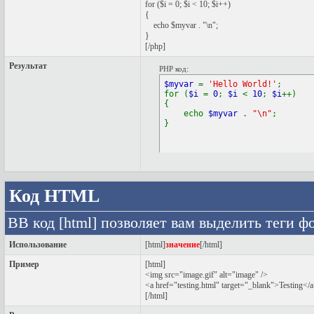
for ($
i = 0; $i < 10; $i++)
{
echo $myvar . "\n";
}
[/php]
Результат
PHP код:
$myvar
=
'Hello World!'
;
for (
$i
=
0
;
$i
<
10
;
$i
++)
{
echo
$myvar
.
"\n"
;
}
Код HTML
BB код [html] позволяет вам выделить теги 
Использование
[html]
значение
[/html]
Пример
[html]
<img src="image.gif" alt="image" />
<a href="testing.html" target="_blank">Testing</
[/html]