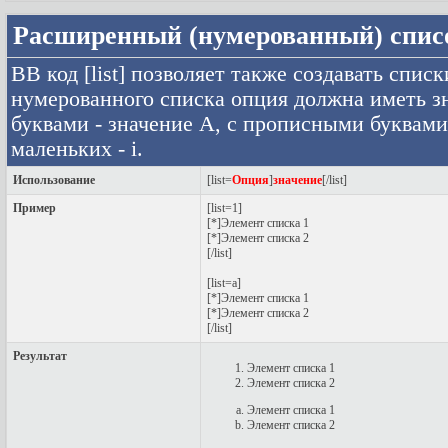
Расширенный (нумерованный) спис
BB код [list] позволяет также создавать сп
нумерованного списка опция должна иметь зн
буквами - значение A, с прописными буквами 
маленьких - i.
Использование
[list=
Опция
]
значение
[/list]
Пример
[list=1]
[*]Элемент списка 1
[*]Элемент списка 2
[/list]
[list=a]
[*]Элемент списка 1
[*]Элемент списка 2
[/list]
Результат
Элемент списка 1
Элемент списка 2
Элемент списка 1
Элемент списка 2