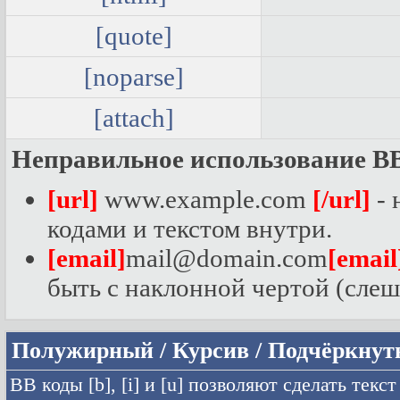
[quote]
[noparse]
[attach]
Неправильное использование BB
[url]
www.example.com
[/url]
- 
кодами и текстом внутри.
[email]
mail@domain.com
[email
быть с наклонной чертой (слеш
Полужирный / Курсив / Подчёркну
BB коды [b], [i] и [u] позволяют сделать т