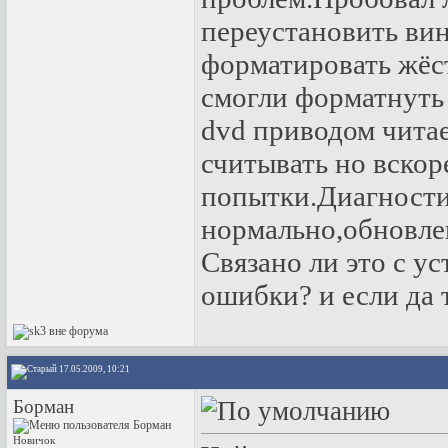
переустановить вин
форматировать жёст
смогли форматнуть 
dvd приводом читае
считывать но вскор
попытки.Диагностик
нормально,обновлен
Связано ли это с у
ошибки? и если да 
17.05.2009, 10:21
Борман
Новичок