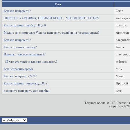
Тема
Как это исправить?
Crion
ОШИБКИ В АРХИВАХ, ОШИБКИ ХЕША....ЧТО МОЖЕТ БЫТЬ???
andrei-pa
Как исправить ошибку : Код 9
tols-stik
Можно ли с помощью Victoria исправить ошибки на жёстком диске?
Architecto
Как это исправить?
nazgul13r
Как исправить ошибку?
Ksana
Измена....Как все исправить??
max_pop
.dll что это такое и как это исправить?
mdspets
Как исправить ярлык
MiG
Как это исправить?????
Meser
Как исправить ,,загрузку,, ОС ?
Простой
помогите исправить две ошибки
juve
Текущее время:
09:17
. Часовой
Copyright ©2000