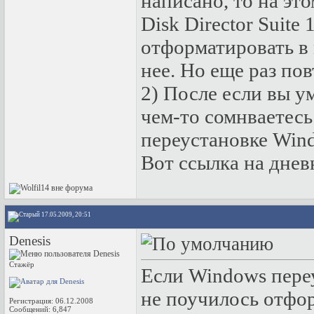
написано, то на эт
Disk Director Suite
отформатировать в 
нее. Но еще раз по
2) После если вы у
чем-то сомнваетесь
переустановке Wind
Вот ссылка на дне
17.05.2009, 20:51
Denesis
Стажёр
Если Windows пере
не поучилось отфо
Регистрация: 06.12.2008
Сообщений: 6,847