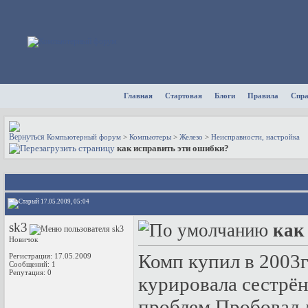
Главная
Стартовая
Блоги
Правила
Спр
Компьютерный форум
>
Компьютеры
>
Железо
>
Неисправности, настройка
как исправить эти ошибки?
17.05.2009, 05:04
sk3
как
Новичок
Комп купил в 2003г
Регистрация: 17.05.2009
Сообщений: 1
Репутация:
0
курировала сестрё
проблем.Пробовал л