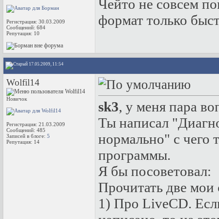
Чейто не совсем по
формат только быстр
Регистрация: 30.03.2009
Сообщений: 684
Репутация:
10
17.05.2009, 11:54
Wolfil14
Новичок
sk3
, у меня пара во
Ты написал "Диагно
Регистрация: 21.03.2009
Сообщений: 485
нормально" с чего т
Записей в блоге:
5
Репутация:
14
программы.
Я бы посоветовал:
Прочитать две мои 
1) Про LiveCD. Есл