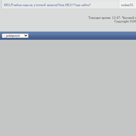
HELP!забыл пароль учетной записи(Vista HE)!!!!как зайти?
ruslan55
Текущее время:
12:47
. Часовой
Copyright ©2000