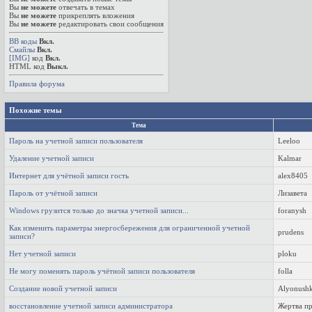
Вы
не можете
отвечать в темах
Вы
не можете
прикреплять вложения
Вы
не можете
редактировать свои сообщения
BB коды
Вкл.
Смайлы
Вкл.
[IMG]
код
Вкл.
HTML код
Выкл.
Правила форума
Похожие темы
Тема
Пароль на учетной записи пользователя
Leeloo
Удаление учетной записи
Kalmar
Интернет для учётной записи гость
alex8405
Пароль от учётной записи
Лизавета
Windows грузится только до значка учетной записи...
foranysh
Как изменить параметры энергосбережения для ограниченной учетной
prudens
записи?
Нет учетной записи
ploku
Не могу поменять пароль учётной записи пользователя
folla
Создание новой учетной записи
Alyonush
восстановление учетной записи администратора
Жертва пр