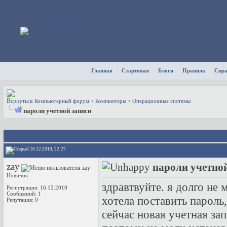
Главная
Стартовая
Блоги
Правила
Спр
Компьютерный форум
>
Компьютеры
>
Операционные системы
пароли учетной записи
16.12.2010, 22:27
zay
пароли учетно
Новичок
здравтвуйте. я долго не
Регистрация: 16.12.2010
Сообщений: 1
хотела поставить пароль,
Репутация:
0
сейчас новая учетная за