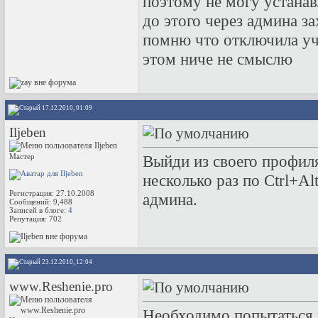
поэтому не могу устанав
до этого через админа з
помню что отключила уче
этом ниче не смыслю
17.12.2010, 01:09
Iljeben
Мастер
Выйди из своего профил
несколько раз по Ctrl+Al
Регистрация: 27.10.2008
админа.
Сообщений: 9,488
Записей в блоге:
4
Репутация:
702
23.12.2010, 12:04
www.Reshenie.pro
Необходимо попытаться 