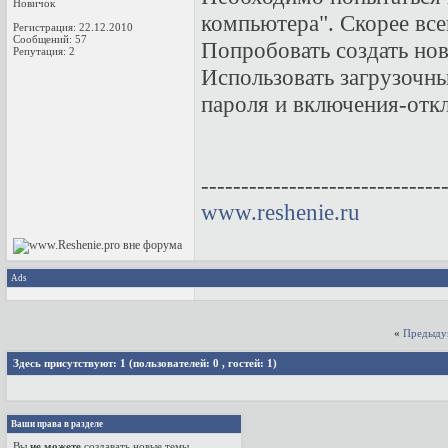
Новичок
компьютера". Скорее всег
Регистрация: 22.12.2010
Сообщений: 57
Попробовать создать но
Репутация:
2
Использовать загрузочн
пароля и включения-отк
------------------------------
www.reshenie.ru
Ads
«
Предыду
Здесь присутствуют: 1
(пользователей: 0 , гостей: 1)
Ваши права в разделе
Вы
не можете
создавать новые темы