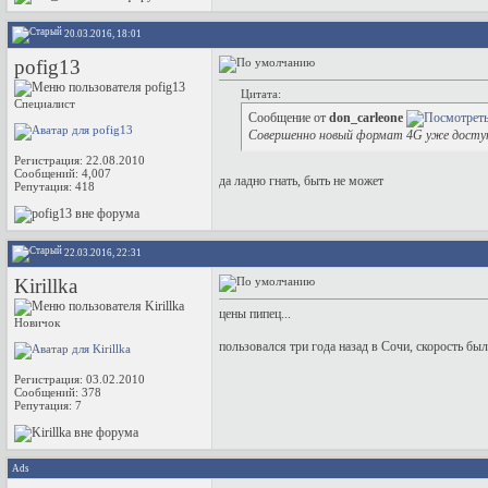
20.03.2016, 18:01
pofig13
Цитата:
Специалист
Сообщение от
don_carleone
Совершенно новый формат 4G уже доступ
Регистрация: 22.08.2010
Сообщений: 4,007
да ладно гнать, быть не может
Репутация:
418
22.03.2016, 22:31
Kirillka
цены пипец...
Новичок
пользовался три года назад в Сочи, скорость был
Регистрация: 03.02.2010
Сообщений: 378
Репутация:
7
Ads