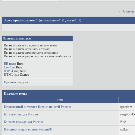
«
Предыду
Здесь присутствуют: 1
(пользователей: 0 , гостей: 1)
Ваши права в разделе
Вы
не можете
создавать новые темы
Вы
не можете
отвечать в темах
Вы
не можете
прикреплять вложения
Вы
не можете
редактировать свои сообщения
BB коды
Вкл.
Смайлы
Вкл.
[IMG]
код
Вкл.
HTML код
Выкл.
Правила форума
Похожие темы
Тема
Безлимитный интернет Билайн по всей России
igordom
Богатые города России
serg4504
Ко всем гражданам России
Bish
Интернет-акция во имя России!!!
spiker