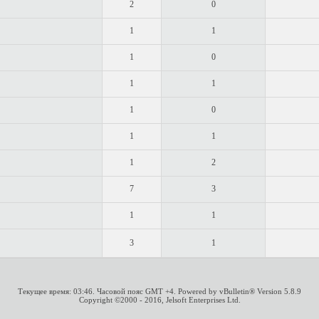
2
0
1
1
1
0
1
1
1
0
1
1
1
2
7
3
1
1
3
1
Текущее время:
03:46
. Часовой пояс GMT +4.
Powered by vBulletin® Version 5.8.9
Copyright ©2000 - 2016, Jelsoft Enterprises Ltd.