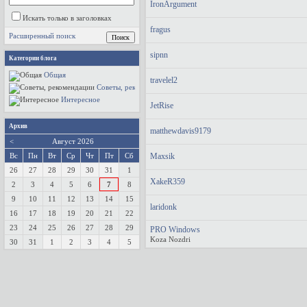
IronArgument
Искать только в заголовках
fragus
Расширенный поиск
sipnn
Категории блога
Общая
travelel2
Советы, рекомендации
Интересное
JetRise
Архив
matthewdavis9179
<
Август 2026
Вс
Пн
Вт
Ср
Чт
Пт
Сб
Maxsik
26
27
28
29
30
31
1
XakeR359
2
3
4
5
6
7
8
9
10
11
12
13
14
15
laridonk
16
17
18
19
20
21
22
23
24
25
26
27
28
29
PRO Windows
Koza Nozdri
30
31
1
2
3
4
5