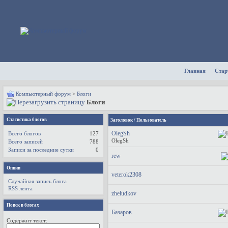
Главная
Стар
Компьютерный форум
>
Блоги
Блоги
Статистика блогов
Заголовок
/
Пользователь
OlegSh
Всего блогов
127
OlegSh
Всего записей
788
Записи за последние сутки
0
rew
Опции
veterok2308
Случайная запись блога
RSS лента
zheludkov
Поиск в блогах
Базаров
Содержит текст: