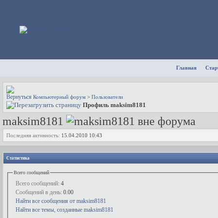
Главная
Стар
Компьютерный форум
>
Пользователи
Профиль maksim8181
maksim8181
Последняя активность:
15.04.2010
10:43
Статистика
Всего сообщений
Всего сообщений:
4
Сообщений в день:
0.00
Найти все сообщения от maksim8181
Найти все темы, созданные maksim8181