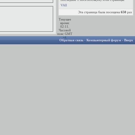
VAll
Эта страница была посещена
650
раз
Текущее
время:
02:11
.
Часовой
пояс GMT
+4.
Обратная связь
-
Компьютерный форум
-
Вверх