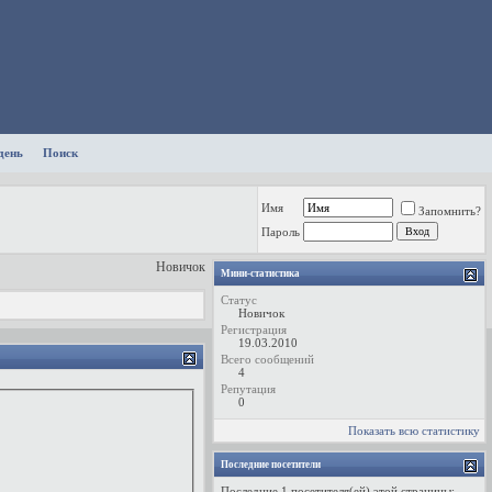
день
Поиск
Имя
Запомнить?
Пароль
Новичок
Мини-статистика
Статус
Новичок
Регистрация
19.03.2010
Всего сообщений
4
Репутация
0
Показать всю статистику
Последние посетители
Последние 1 посетителя(ей) этой страницы: