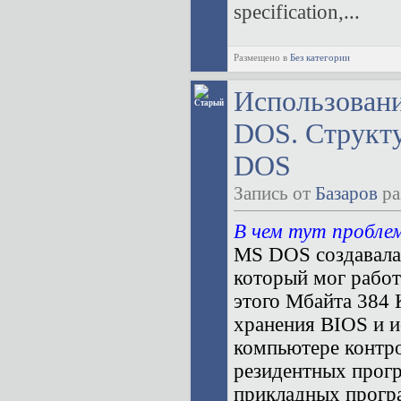
specification,...
Размещено в
Без категории
Использовани
DOS. Структу
DOS
Запись от
Базаров
ра
В чем тут пробле
MS DOS создавалас
который мог работ
этого Мбайта 384 
хранения BIOS и 
компьютере контро
резидентных прогр
прикладных прогр