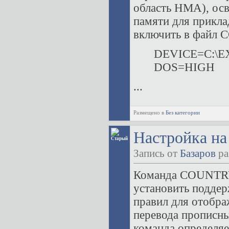
область НМА), ос
памяти для прикла
включить в файл 
DEVICE=C:\
DOS=HIGH
...
Размещено в
Без категории
Настройка на
Запись от
Базаров
ра
Команда COUNTRY
установить поддер
правил для отобра
перевода прописных
команда определяе