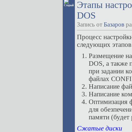
Этапы настр
DOS
Запись от
Базаров
ра
Процесс настройк
следующих этапов
Размещение на
DOS, а также 
при задании к
файлах CONF
Написание фа
Написание ко
Оптимизация
для обезпечен
памяти (будет 
Сжатые диски