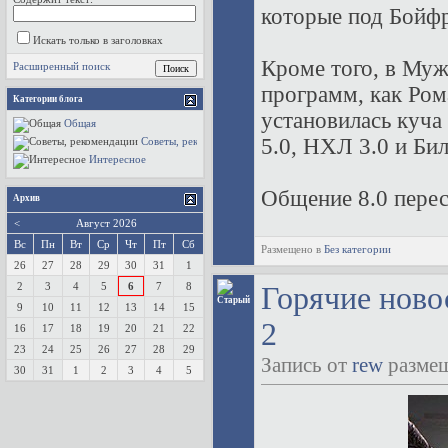
которые под Бойфр
Искать только в заголовках
Кроме того, в Муж
Расширенный поиск
программ, как Ром
Категории блога
установилась куч
Общая
5.0, НХЛ 3.0 и Бил
Советы, рекомендации
Интересное
Общение 8.0 перест
Архив
<
Август 2026
Вс
Пн
Вт
Ср
Чт
Пт
Сб
Размещено в
Без категории
26
27
28
29
30
31
1
2
3
4
5
6
7
8
Горячие новос
9
10
11
12
13
14
15
2
16
17
18
19
20
21
22
23
24
25
26
27
28
29
Запись от
rew
размещ
30
31
1
2
3
4
5