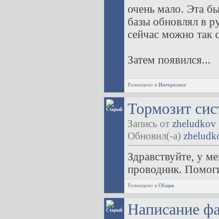
очень мало. Эта б
базы обновлял в р
сейчас можно так 
Затем появился...
Размещено в
Интересное
Тормозит сис
Запись от
zheludkov
Обновил(-а)
zheludk
Здравствуйте, у м
проводник. Помоги
Размещено в
Общая
Написание ф