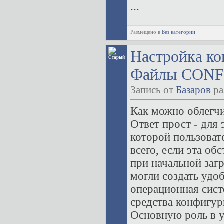
...
Размещено в
Без категории
Настройка к
Файлы CONF
Запись от
Базаров
ра
Как можно облегч
Ответ прост - для 
которой пользоват
всего, если эта об
при начальной заг
могли создать удо
операционная сис
средства конфигур
Основную роль в 