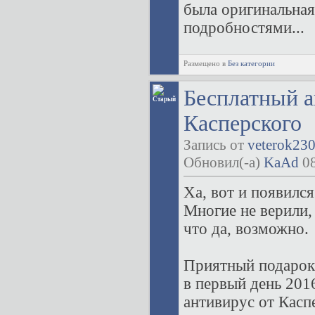
была оригинальная 
подробностями...
Размещено в
Без категории
Бесплатный а
Касперского
Запись от
veterok23
Обновил(-а)
KaAd
08
Ха, вот и появилс
Многие не верили,
что да, возможно.
Приятный подарок
в первый день 201
антивирус от Касп