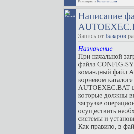
Размещено в
Без категории
Написание ф
AUTOEXEC.B
Запись от
Базаров
ра
Назначение
При начальной заг
файла CONFIG.SYS
командный файл A
корневом каталоге
AUTOEXEC.BAT цел
которые должны в
загрузке операцио
осуществить необ
системы и установ
Как правило, в ф