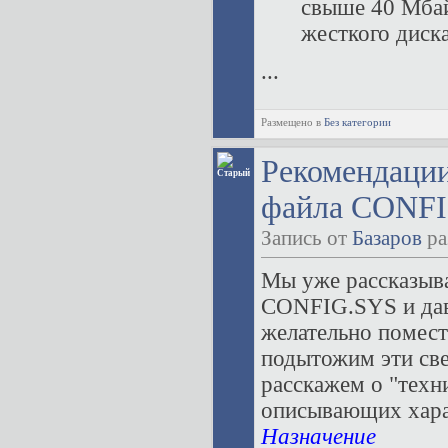
свыше 40 Мбай
жесткого диск
...
Размещено в
Без категории
Рекомендаци
файла CONFI
Запись от
Базаров
ра
Мы уже рассказыва
CONFIG.SYS и дав
желательно помес
подытожим эти све
расскажем о "тех
описывающих хара
Назначение