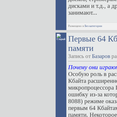
дисками и т.д., а 
занимают...
Размещено в
Без категории
Первые 64 К
памяти
Запись от
Базаров
ра
Почему они играю
Особую роль в ра
Кбайта расширенно
микропроцессора I
ошибку из-за кото
8088) режиме оказ
первым 64 Кбайтам
памяти. Некоторое