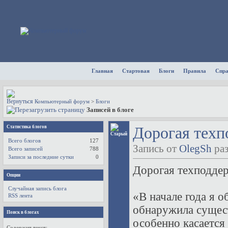
Главная
Стартовая
Блоги
Правила
Спр
Компьютерный форум
>
Блоги
Записей в блоге
Статистика блогов
Дорогая техп
Всего блогов
127
Запись от
OlegSh
раз
Всего записей
788
Записи за последние сутки
0
Дорогая техподде
Опции
Случайная запись блога
«В начале года я 
RSS лента
обнаружила сущест
Поиск в блогах
особенно касается
Содержит текст: