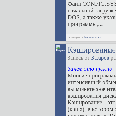
Файл CONFIG.SYS 
начальной загрузк
DOS, а также указ
программы,...
Размещено в
Без категории
Кэширование
Запись от
Базаров
ра
Зачем это нужно
Многие программы 
интенсивный обме
вы можете значите
кэширования диска
Кэширование - это
(кэша), в котором
участки дисков. И