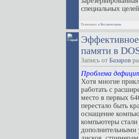
зарезервированная 
специальных целей,
Размещено в
Без категории
Эффективное
памяти в DO
Запись от
Базаров
ра
Проблема дефици
Хотя многие прик
работать с расшир
место в первых 64
перестало быть кр
оснащение компью
компьютеры стали
дополнительными у
дисков, стримерам