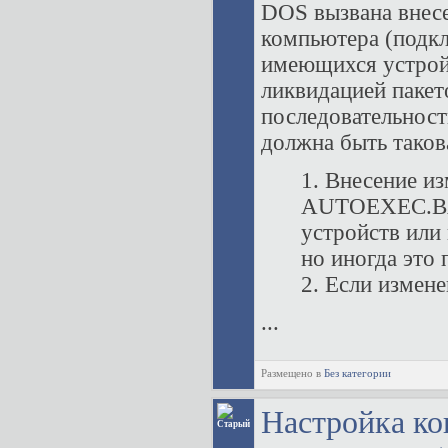
DOS вызвана внес
компьютера (подк
имеющихся устройс
ликвидацией паке
последовательнос
должна быть таков
1. Внесение и
AUTOEXEC.BAT
устройств или
но иногда это
2. Если измен
...
Размещено в
Без категории
Настройка к