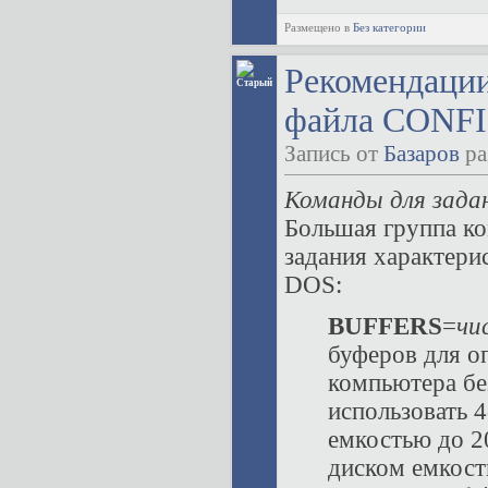
Размещено в
Без категории
Рекомендаци
файла CONFI
Запись от
Базаров
ра
Команды для зада
Большая группа к
задания характери
DOS:
BUFFERS
=
чи
буферов для о
компьютера бе
использовать 
емкостью до 2
диском емкост