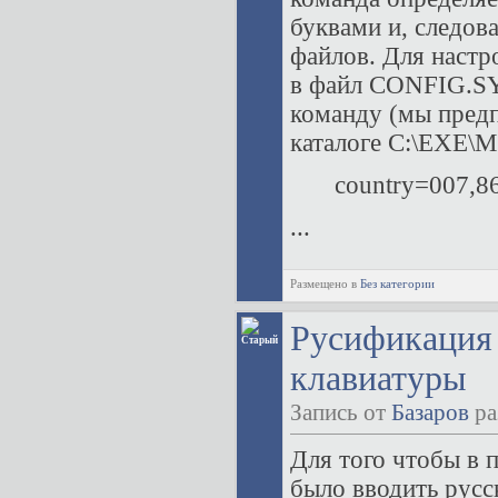
буквами и, следов
файлов. Для настр
в файл CONFIG.SY
команду (мы предп
каталоге C:\EXE\
country=007,86
...
Размещено в
Без категории
Русификация 
клавиатуры
Запись от
Базаров
ра
Для того чтобы в
было вводить русс