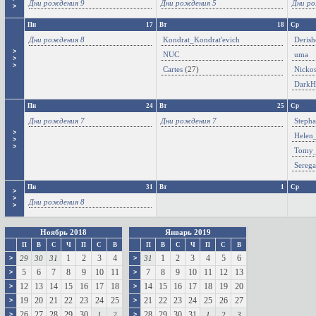
Дни рождения 9
Дни рождения 5
Дни ро
>
Пн
17
Вт
18
Ср
Дни рождения 8
Kondrat_Kondrat'evich
Deris
>
NUC
uma
>
>
Cartes
(27)
Nicko
DarkH
Пн
24
Вт
25
Ср
Дни рождения 7
Дни рождения 7
Steph
>
Helen
>
>
Tomy
Serega
Пн
31
Вт
1
Ср
>
>
Дни рождения 8
>
Ноябрь 2018
Январь 2019
П
В
С
Ч
П
С
В
П
В
С
Ч
П
С
В
1
2
3
4
1
2
3
4
5
6
29
30
31
31
>
>
5
6
7
8
9
10
11
7
8
9
10
11
12
13
>
>
12
13
14
15
16
17
18
14
15
16
17
18
19
20
>
>
19
20
21
22
23
24
25
21
22
23
24
25
26
27
>
>
26
27
28
29
30
28
29
30
31
1
2
1
2
3
>
>