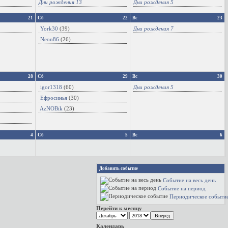
Дни рождения 13
Дни рождения 5
21
Сб
22
Вс
23
York30
(39)
Дни рождения 7
Neon86
(26)
28
Сб
29
Вс
30
igor1318
(60)
Дни рождения 5
Ефросинья
(30)
AzNOBik
(23)
4
Сб
5
Вс
6
Добавить событие
Событие на весь день
Событие на период
Периодическое событи
Перейти к месяцу
Календарь