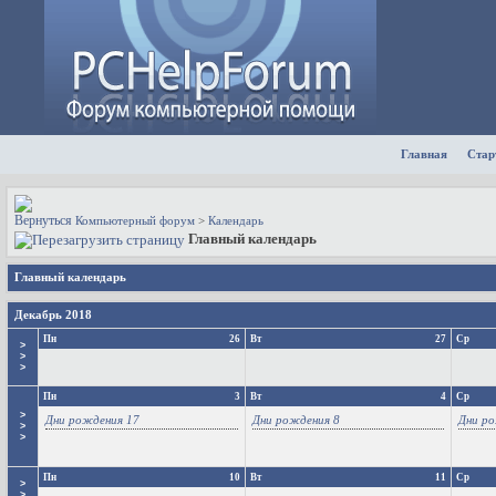
Главная
Стар
Компьютерный форум
>
Календарь
Главный календарь
Главный календарь
Декабрь 2018
Пн
26
Вт
27
Ср
>
>
>
Пн
3
Вт
4
Ср
>
Дни рождения 17
Дни рождения 8
Дни ро
>
>
Пн
10
Вт
11
Ср
>
>