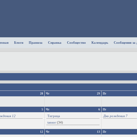
товая
Блоги
Правила
Справка
Сообщество
Календарь
Сообщения за 
28
Чт
29
Пт
5
Чт
6
Пт
ждения 12
Тигрица
Дни рождения 7
tansor
(34)
12
Чт
13
Пт