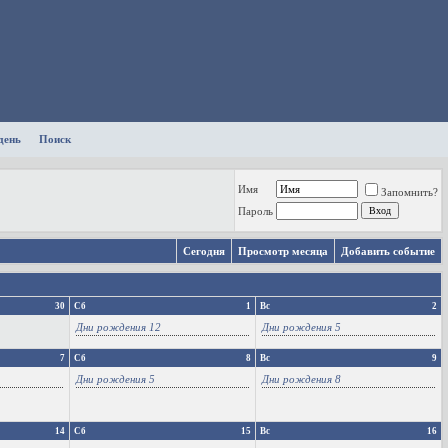
день
Поиск
Имя
Запомнить?
Пароль
Сегодня
Просмотр месяца
Добавить событие
30
Сб
1
Вс
2
Дни рождения 12
Дни рождения 5
7
Сб
8
Вс
9
Дни рождения 5
Дни рождения 8
14
Сб
15
Вс
16