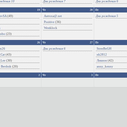
ждения 10
Дни рождения 7
Дни рождения 6
19
Чт
20
Пт
hevSA
(49)
Антоха@.net
Дни рождения 5
Pozitive
(36)
s
Westklock
obo
(23)
26
Чт
27
Пт
an26
Дни рождения 6
StreeBoGH
_Cat
(43)
nk2812
_Lee
(30)
Ликион
(42)
 Berdnik
(20)
anny_kenny
2
Чт
3
Пт