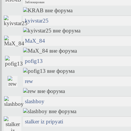
Заблокирован
kyivstar25
MaX_84
pofig13
rew
slashboy
stalker iz pripyati