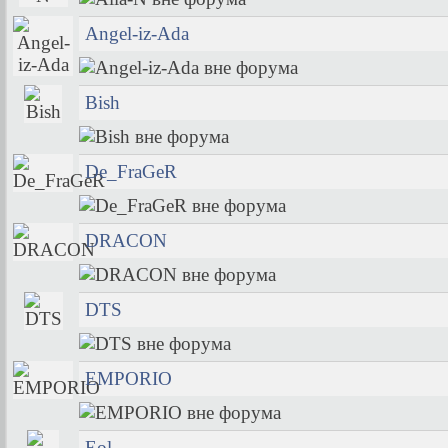
Angel-iz-Ada
Bish
De_FraGeR
DRACON
DTS
EMPORIO
Eol