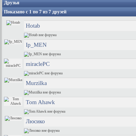
Друзья
Показано с 1 по 7 из 7 друзей
Hotab
Ip_MEN
miraclePC
Murzilka
Tom Ahawk
Люсико