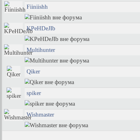
Fiiniishh
KPeHDeJIb
Multihunter
Qiker
spiker
Wishmaster