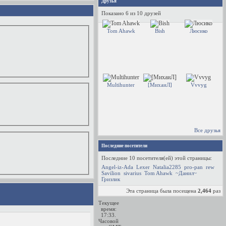
Друзья
Показано 6 из 10 друзей
Tom Ahawk
Bish
Люсико
Multihunter
[МихаиЛ]
Vvvyg
Все друзья
Последние посетители
Последние 10 посетителя(ей) этой страницы:
Angel-iz-Ada
Lexer
Natalia2285
pro-pan
rew
Savilion
sivarius
Tom Ahawk
~Данил~
Гризлик
Эта страница была посещена
2,464
раз
Текущее
время:
17:33
.
Часовой