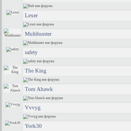
Lexer
Multihunter
safety
The King
Tom Ahawk
Vvvyg
York30