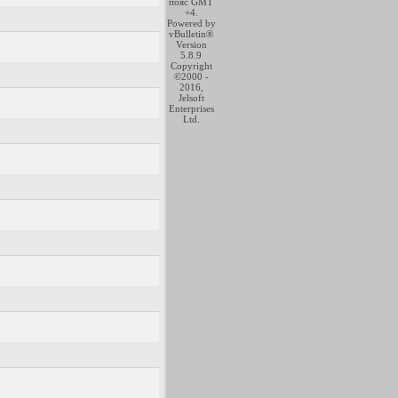
пояс GMT
+4.
Powered by
vBulletin®
Version
5.8.9
Copyright
©2000 -
2016,
Jelsoft
Enterprises
Ltd.