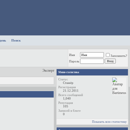
день
Поиск
Имя
Запомнить?
Пароль
Эксперт
Мини-статистика
Статус
Стажёр
Регистрация
21.12.2011
Всего сообщений
1,040
Репутация
105
Записей в блоге
0
Показать всю статистику