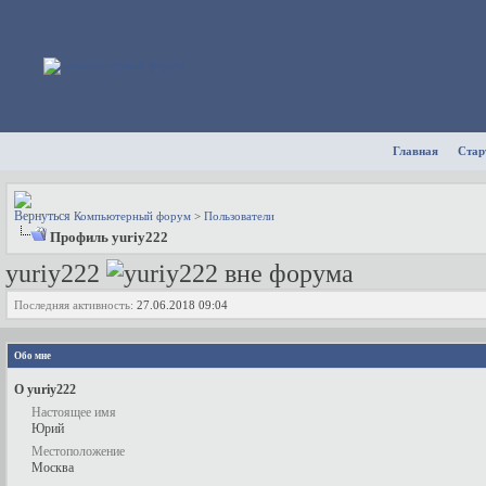
Главная
Стар
Компьютерный форум
>
Пользователи
Профиль yuriy222
yuriy222
Последняя активность:
27.06.2018
09:04
Обо мне
О yuriy222
Настоящее имя
Юрий
Местоположение
Москва