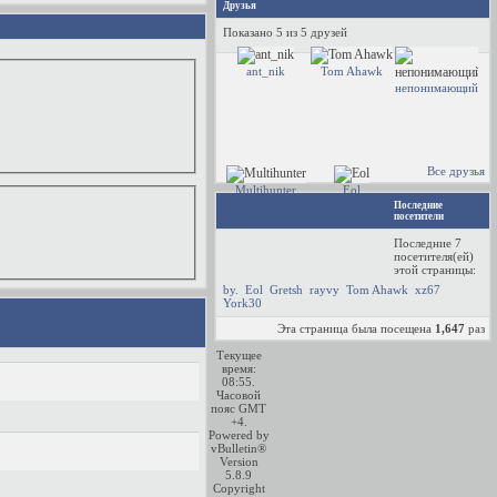
Друзья
Показано 5 из 5 друзей
ant_nik
Tom Ahawk
непонимающий
Все друзья
Multihunter
Eol
Последние
посетители
Последние 7
посетителя(ей)
этой страницы:
by.
Eol
Gretsh
rayvy
Tom Ahawk
xz67
York30
Эта страница была посещена
1,647
раз
Текущее
время:
08:55
.
Часовой
пояс GMT
+4.
Powered by
vBulletin®
Version
5.8.9
Copyright