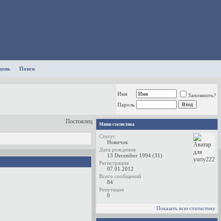
день
Поиск
Имя
Запомнить?
Пароль
Постоялец
Мини-статистика
Статус
Новичок
Дата рождения
13 December 1994 (31)
Регистрация
07.01.2012
Всего сообщений
84
Репутация
0
Показать всю статистику