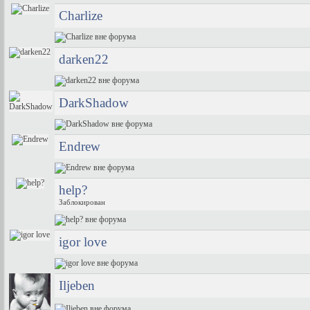
Charlize
darken22
DarkShadow
Endrew
help?
Заблокирован
igor love
Iljeben