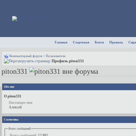
Главная
Стартовая
Блоги
Правила
Спр
Компьютерный форум
>
Пользователи
Профиль piton331
piton331
Обо мне
О piton331
Настоящее имя
Алексей
Статистика
Всего сообщений
Всего сообщений:
12,892