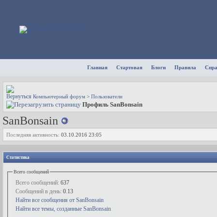
Главная
Стартовая
Блоги
Правила
Спр
Компьютерный форум
>
Пользователи
Профиль SanBonsain
SanBonsain
Последняя активность:
03.10.2016
23:05
Статистика
Всего сообщений
Всего сообщений:
637
Сообщений в день:
0.13
Найти все сообщения от SanBonsain
Найти все темы, созданные SanBonsain