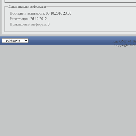
Дополнительная информация
Последняя активность:
03.10.2016
23:05
Регистрация:
26.12.2012
Приглашений на форум:
0
пояс GMT +4.
P
Copyright ©2000