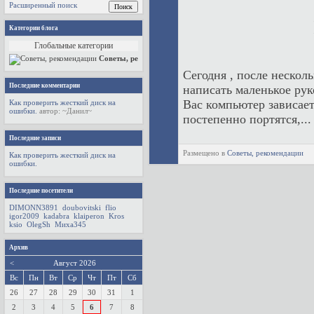
Расширенный поиск
Категории блога
Глобальные категории
Советы, рекомендации
Сегодня , после нескол
Последние комментарии
написать маленькое рук
Вас компьютер зависает
Как проверить жесткий диск на
ошибки.
автор:
~Данил~
постепенно портятся,...
Последние записи
Размещено в
Советы, рекомендации
Как проверить жесткий диск на
ошибки.
Последние посетители
DIMONN3891
doubovitski
flio
igor2009
kadabra
klaiperon
Kros
ksio
OlegSh
Миха345
Архив
<
Август 2026
Вс
Пн
Вт
Ср
Чт
Пт
Сб
26
27
28
29
30
31
1
2
3
4
5
6
7
8