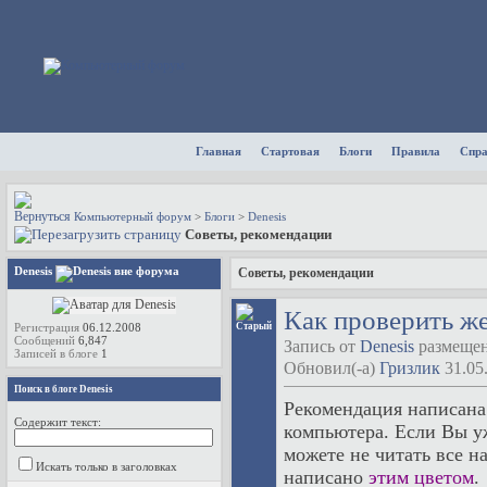
Главная
Стартовая
Блоги
Правила
Спр
Компьютерный форум
>
Блоги
>
Denesis
Советы, рекомендации
Denesis
Советы, рекомендации
Как проверить же
Регистрация
06.12.2008
Сообщений
6,847
Запись от
Denesis
размещена
Записей в блоге
1
Обновил(-а)
Гризлик
31.05
Поиск в блоге Denesis
Рекомендация написана
Содержит текст:
компьютера. Если Вы уж
можете не читать все н
Искать только в заголовках
написано
этим цветом
.