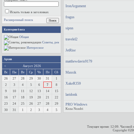
IronArgument
Искать только в заголовках
fragus
Расширенный поиск
sipnn
Категории блога
Общая
travelel2
Советы, рекомендации
Интересное
JetRise
Архив
matthewdavis9179
<
Август 2026
Вс
Пн
Вт
Ср
Чт
Пт
Сб
Maxsik
26
27
28
29
30
31
1
XakeR359
2
3
4
5
6
7
8
9
10
11
12
13
14
15
laridonk
16
17
18
19
20
21
22
23
24
25
26
27
28
29
PRO Windows
Koza Nozdri
30
31
1
2
3
4
5
Текущее время:
12:09
. Часовой
Copyright ©2000