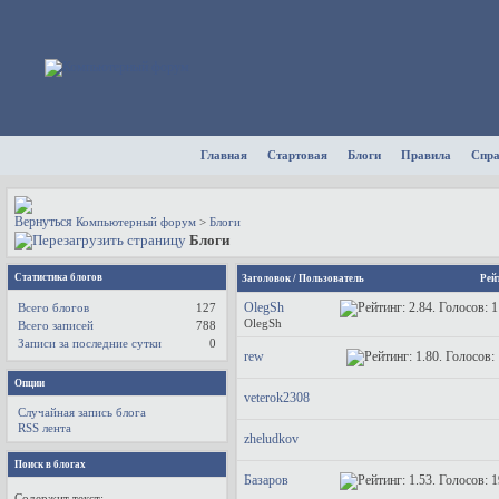
Главная
Стартовая
Блоги
Правила
Спр
Компьютерный форум
>
Блоги
Блоги
Статистика блогов
Заголовок
/
Пользователь
Рей
OlegSh
Всего блогов
127
OlegSh
Всего записей
788
Записи за последние сутки
0
rew
Опции
veterok2308
Случайная запись блога
RSS лента
zheludkov
Поиск в блогах
Базаров
Содержит текст: