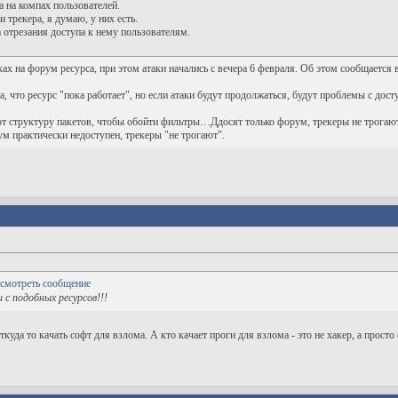
 а на компах пользователей.
 трекера, я думаю, у них есть.
 отрезания доступа к нему пользователям.
х на форум ресурса, при этом атаки начались с вечера 6 февраля. Об этом сообщается 
 что ресурс "пока работает", но если атаки будут продолжаться, будут проблемы с дост
структуру пакетов, чтобы обойти фильтры…Ддосят только форум, трекеры не трогают. 
м практически недоступен, трекеры "не трогают".
с подобных ресурсов!!!
ткуда то качать софт для взлома. А кто качает проги для взлома - это не хакер, а прос