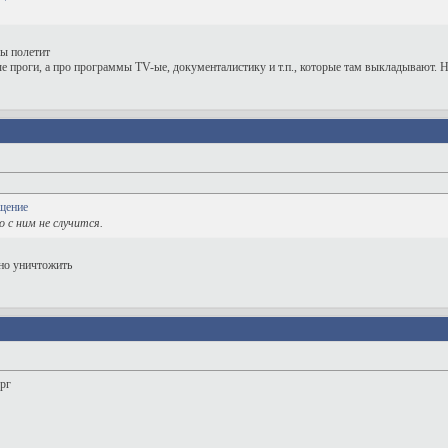
фы полетит
е проги, а про программы TV-ые, документалистику и т.п., которые там выкладывают. 
 с ним не случится.
жно уничтожить
орг