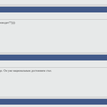
роводят??))))
адо. Он уже национальным достоянием стал.