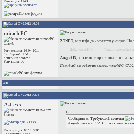
Репутация:
1143
07.02.2012, 16:04
miraclePC
ZONDO
, а ну инфа да - останется у юзеров. Но
Стажёр
---------- Добавлено в 15:04 ---------- Предыдущее сообщение
Регистрация: 16.04.2011
Сообщений: 1,586
Андрей13
, но в плане скорости они оч оч разны
Записей в блоге:
3
Репутация:
56
Последний раз редактировалось miraclePC; 07.02
Ads
07.02.2012, 16:04
A-Lexx
Цитата:
Знаток
Сообщение от
Требующий помощи
А представь если??? Это ж сколько поле
Регистрация: 18.12.2009
Сообщений: 1,453