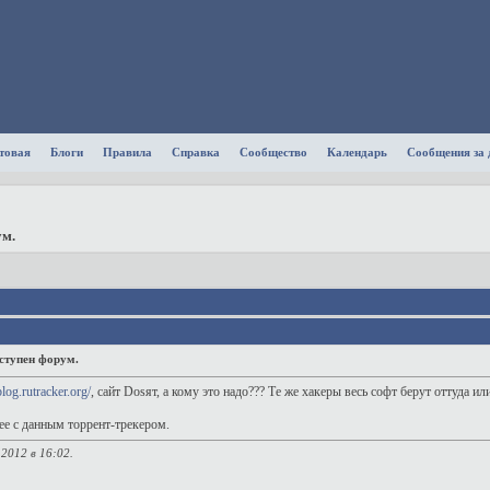
товая
Блоги
Правила
Справка
Сообщество
Календарь
Сообщения за 
м.
тупен форум.
blog.rutracker.org/
, сайт Dosят, а кому это надо??? Те же хакеры весь софт берут оттуда ил
ее с данным торрент-трекером.
.2012 в
16:02
.