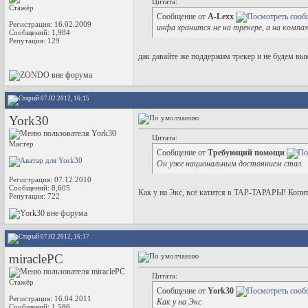
Цитата:
Стажёр
Сообщение от
A-Lexx
Регистрация: 16.02.2009
инфа хранится не на трекере, а на компах
Сообщений: 1,984
Репутация:
129
дак давайте же поддержим трекер и не будем в
07.02.2012, 16:15
York30
Цитата:
Мастер
Сообщение от
Требующий помощи
Он уже национальным достоянием стал.
Регистрация: 07.12.2010
Сообщений: 8,605
Как у на Экс, всё катится в ТАР-ТАРАРЫ! Копит
Репутация:
722
07.02.2012, 16:17
miraclePC
Цитата:
Стажёр
Сообщение от
York30
Регистрация: 16.04.2011
Как у на Экс
Сообщений: 1,586