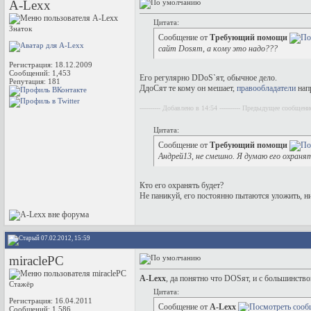
A-Lexx
Цитата:
Знаток
Сообщение от
Требующий помощи
сайт Dosят, а кому это надо???
Регистрация: 18.12.2009
Сообщений: 1,453
Его регулярно DDoS`ят, обычное дело.
Репутация:
181
ДдоСят те кому он мешает,
правообладатели
нап
---------- Добавлено в 14:54 ---------- Предыдущее сообщение
Цитата:
Сообщение от
Требующий помощи
Андрей13, не смешно. Я думаю его охраня
Кто его охранять будет?
Не паникуй, его постоянно пытаются уложить, ни
07.02.2012, 15:59
miraclePC
A-Lexx
, да понятно что DOSят, и с большинств
Стажёр
Цитата:
Регистрация: 16.04.2011
Сообщение от
A-Lexx
Сообщений: 1,586