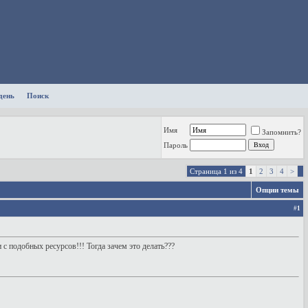
день
Поиск
Имя
Запомнить?
Пароль
Страница 1 из 4
1
2
3
4
>
Опции темы
#
1
и с подобных ресурсов!!! Тогда зачем это делать???