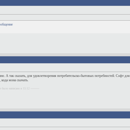
ечно. А так сказать, для удовлетворения потребительско-бытовых потребностей. Софт дл
 кода мона скачать.
 было написано в 15:12 ----------