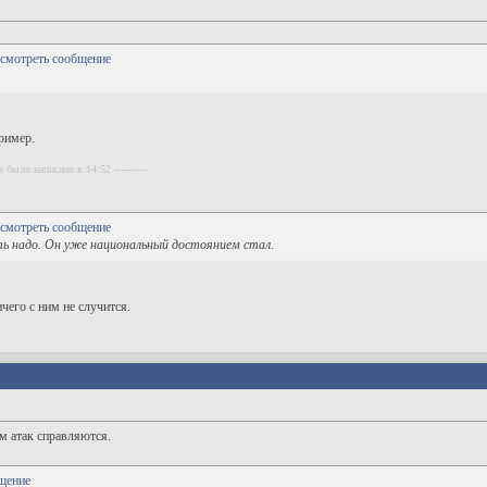
ример.
 было написано в 14:52 ----------
ть надо. Он уже национальный достоянием стал.
чего с ним не случится.
ом атак справляются.