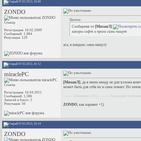
07.02.2012, 16:09
ZONDO
Цитата:
Стажёр
Сообщение от
[МихаиЛ]
Регистрация: 16.02.2009
хакеры софт и проги сами пишут
Сообщений: 1,984
Репутация:
129
ага, и виндовс сами пишут)
07.02.2012, 16:12
miraclePC
[МихаиЛ]
, да я имею ввиду не для взлома кон
Стажёр
может быть для себя их и сами ломает. Но зачем,
Регистрация: 16.04.2011
Сообщений: 1,586
---------- Добавлено в 15:12 ---------- Предыдущее сообщение
Записей в блоге:
3
Репутация:
56
ZONDO
, как вариант +1)
07.02.2012, 16:14
ZONDO