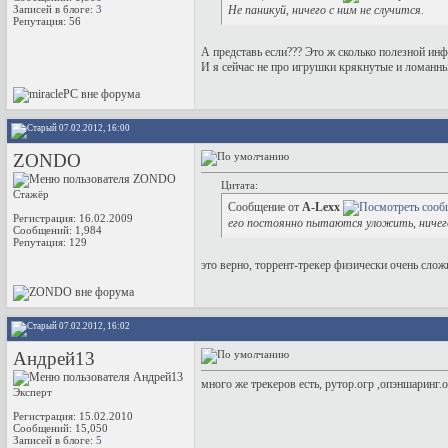
Записей в блоге:
3
Не паникуй, ничего с ним не случится.
Репутация:
56
А представь если??? Это ж сколько полезной ин
И я сейчас не про игрушки крякнутые и ломанны
07.02.2012, 16:00
ZONDO
Цитата:
Стажёр
Сообщение от
A-Lexx
Регистрация: 16.02.2009
его постоянно пытаются уложить, ничего
Сообщений: 1,984
Репутация:
129
это верно, торрент-трекер физически очень сло
07.02.2012, 16:02
Андрей13
много же трекеров есть, рутор.огр ,опэншаринг.
Эксперт
Регистрация: 15.02.2010
Сообщений: 15,050
Записей в блоге:
5