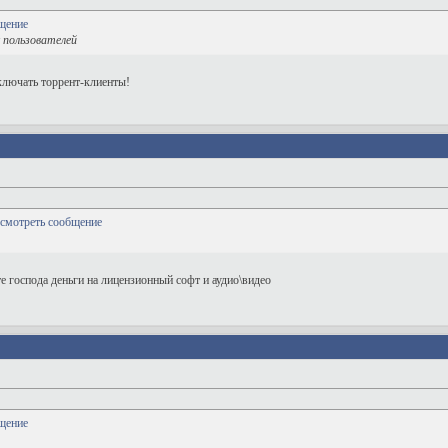
 пользователей
ыключать торрент-клиенты!
е господа деньги на лицензионный софт и аудио\видео