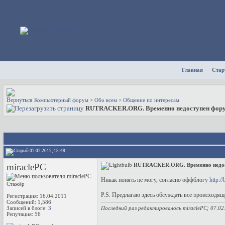
Главная
Стар
Компьютерный форум
>
Обо всем
>
Общение по интересам
RUTRACKER.ORG. Временно недоступен фору
07.02.2012, 15:48
miraclePC
RUTRACKER.ORG. Временно недос
Никак понять не могу, согласно оффблогу
http://
Стажёр
P.S. Предлагаю здесь обсуждать все происходящ
Регистрация: 16.04.2011
Сообщений: 1,586
Записей в блоге:
3
Последний раз редактировалось miraclePC; 07.02
Репутация:
56