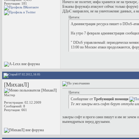
Ничего не полетит, инфа хранится не на трекере,
Репутация:
181
Бэкапы форума(а атакуют сейчас только форум) и
ДДоС направлен, не на уничтожение данных, а на
Цитата:
Администрация ресурса пишет о DDoS-атака
На утро 7 февраля администрация сообщила,
" DDoS управляемый: периодически меняют 
13:00 по Москве атаки продолжаются, фору
07.02.2012, 16:05
[МихаиЛ]
Цитата:
Мастер
Сообщение от
Требующий помощи
Регистрация: 02.12.2009
Те же хакеры весь софт берут оттуда или 
Сообщений: 8
Репутация:
661
хакеры софт и проги сами пишут и им не зачем о
выпендриться перед друзьями.