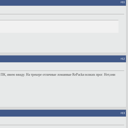
#
11
#
12
я ПК, имею ввиду. На трекере отличные ломанные RePackи всяких прог. Нет,они
#
13