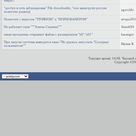
Вирус?
"доступ в сеть заблокирован" File downloader, "ооо квингрупп россия.
egorvldv
помогите решить(
Помогите с вирусом "ТРОЯНОМ" и "ПОРНОБАНЕРОМ"
игорь201
Не работает оция """Эскизы Страниц"""
Stasok94
какая программа открывает файлы с расширением "z0" "z01"
karangor
При запуске системы выводится окно-"Не удалось запустить "Соседние
Ирина К
пользователи""
Текущее время:
14:06
. Часовой
Copyright ©2000