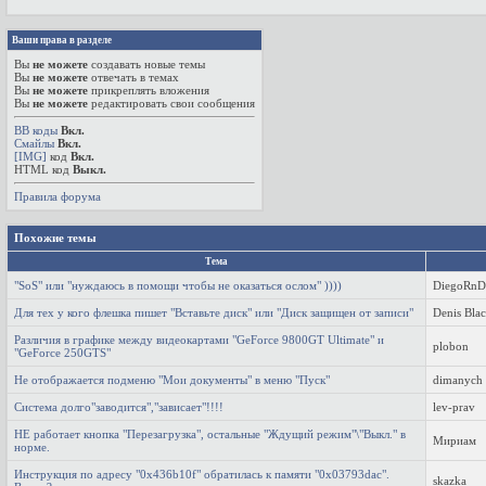
Ваши права в разделе
Вы
не можете
создавать новые темы
Вы
не можете
отвечать в темах
Вы
не можете
прикреплять вложения
Вы
не можете
редактировать свои сообщения
BB коды
Вкл.
Смайлы
Вкл.
[IMG]
код
Вкл.
HTML код
Выкл.
Правила форума
Похожие темы
Тема
"SoS" или "нуждаюсь в помощи чтобы не оказаться ослом" ))))
DiegoRnD
Для тех у кого флешка пишет "Вставьте диск" или "Диск защищен от записи"
Denis Bla
Различия в графике между видеокартами "GeForce 9800GT Ultimate" и
plobon
"GeForce 250GTS"
Не отображается подменю "Мои документы" в меню "Пуск"
dimanych
Система долго"заводится","зависает"!!!!
lev-prav
НЕ работает кнопка "Перезагрузка", остальные "Ждущий режим"\"Выкл." в
Мириам
норме.
Инструкция по адресу "0x436b10f" обратилась к памяти "0x03793dac".
skazka