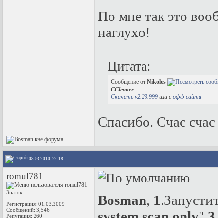
По мне так это воо
наглухо!
Цитата:
Сообщение от
Nikolos
CCleaner
Скачать v2.23.999
или с
офф сайта
Спасибо. Счас сча
08.03.2010, 22:18
romul781
Знаток
Bosman
,
1
.Запусти
Регистрация: 01.03.2009
Сообщений: 3,546
system scan only
"
3
Репутация:
260