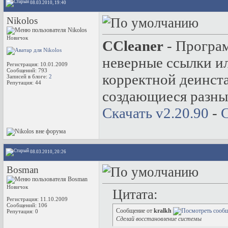
08.03.2010, 19:40
Nikolos
Новичок
CCleaner
- Програм
неверные ссылки и
Регистрация: 10.01.2009
Сообщений: 793
корректной деинст
Записей в блоге:
2
Репутация:
44
создающиеся разны
Скачать v2.20.90
-
С
08.03.2010, 20:26
Bosman
Новичок
Цитата:
Регистрация: 11.10.2009
Сообщений: 106
Сообщение от
kralkh
Репутация:
0
Сделай восстановление системы