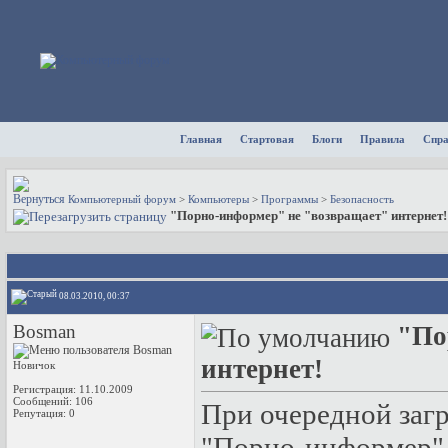
Главная
Стартовая
Блоги
Правила
Спр
Компьютерный форум
>
Компьютеры
>
Программы
>
Безопасность
"Порно-информер" не "возвращает" интернет!
08.03.2010, 00:37
Bosman
"По
интернет!
Новичок
Регистрация: 11.10.2009
Сообщений: 106
При очередной заг
Репутация:
0
"Порно-информер"