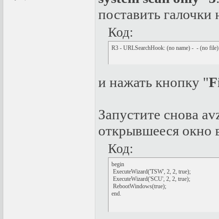
поставить галочки 
Код:
R3 - URLSearchHook: (no name) -  - (no file)
и нажать кнопку "
F
Запустите снова av
открывшееся окно в
Код:
begin

 ExecuteWizard('TSW', 2, 2, true);

 ExecuteWizard('SCU', 2, 2, true);

 RebootWindows(true);

end.