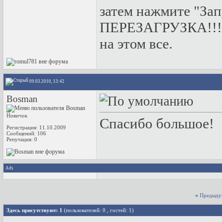
затем нажмите "З
ПЕРЕЗАГРУЗКА!!!
на этом все.
09.03.2010, 13:42
Bosman
Новичок
Спасибо большое!
Регистрация: 11.10.2009
Сообщений: 106
Репутация:
0
Ads
«
Предыду
Здесь присутствуют: 1
(пользователей: 0 , гостей: 1)