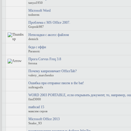
tanya1950
Microsoft Word
todeerm
Проблема с MS Office 2007.
Gopnik987
Неполадки с аксесс файлом
demich
беда с еффи
Paranoic
Прога Corvus Freq 3.8
ferona
Почему капризничает OfficeTab?
valery_marchenko
Ошибка при отправке писем в the bat!
xultragodx
WORD 2003 PORTABLE, если открывать документ, то, например, оши
find3000
mathcad 15
максим серов
Microsoft Office 2013
Snake_93