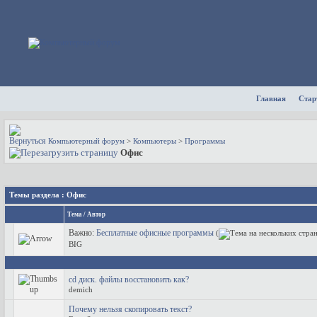
Главная
Стар
Компьютерный форум
>
Компьютеры
>
Программы
Офис
Темы раздела
: Офис
Тема
/
Автор
Важно:
Бесплатные офисные программы
(
BIG
сd диск. файлы восстановить как?
demich
Почему нельзя скопировать текст?