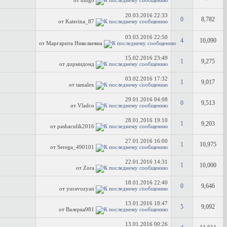
от dingo
20.03.2016
22:33
0
8,782
от Katerina_87
03.03.2016
22:50
4
10,090
от Маргарита Николаевна
15.02.2016
23:49
1
9,275
от дормидонд
03.02.2016
17:32
1
9,017
от tamalex
29.01.2016
04:08
0
9,513
от Vladco
28.01.2016
19:10
1
9,203
от pashaculik2016
27.01.2016
16:00
1
10,975
от Serega_490101
22.01.2016
14:31
1
10,000
от Zora
18.01.2016
22:40
0
9,646
от yuravozyan
13.01.2016
18:47
5
9,092
от Валерка981
13.01.2016
00:26