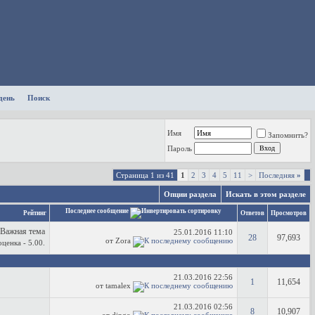
день
Поиск
Имя
Запомнить?
Пароль
Страница 1 из 41
1
2
3
4
5
11
>
Последняя
»
Опции раздела
Искать в этом разделе
Последнее сообщение
Рейтинг
Ответов
Просмотров
25.01.2016
11:10
28
97,693
от Zora
21.03.2016
22:56
1
11,654
от tamalex
21.03.2016
02:56
8
10,907