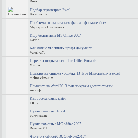
Вика.З.
Подбор параметра в Excel
Katerina_87
Проблема со скачиванием файла в формате .docx
Маргарита Николаевна
Ищу бесплатный MS Office 2007
Daaria
Как можно увеличить шрифт документа
ValeriyaYa
Перестал открываться Libre Office Portable
Vladco
Появляется ошибка «ошибка 13 Type Misscmatch» в excel
malinov1maxim
Помогите на Word 2013 фон по краям сделать темнее
мустафа
Как восстановить файл
Ellina
Нужна помощь с Excel
yuravozyan
Нужна помощь с MC ofifice 2007
Валерка981
Что это в офисе2010: OneNote2010?