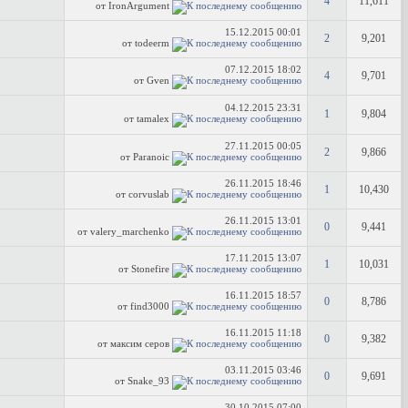
4
11,611
от IronArgument
15.12.2015
00:01
2
9,201
от todeerm
07.12.2015
18:02
4
9,701
от Gven
04.12.2015
23:31
1
9,804
от tamalex
27.11.2015
00:05
2
9,866
от Paranoic
26.11.2015
18:46
1
10,430
от corvuslab
26.11.2015
13:01
0
9,441
от valery_marchenko
17.11.2015
13:07
1
10,031
от Stonefire
16.11.2015
18:57
0
8,786
от find3000
16.11.2015
11:18
0
9,382
от максим серов
03.11.2015
03:46
0
9,691
от Snake_93
30.10.2015
07:00