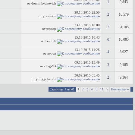
1
9,843
от dominikyanovich
28.10.2015
22:50
2
10,579
от greshtsov
23.10.2015
16:00
7
31,105
от psysop
15.10.2015
16:43
0
10,085
от Gon6ik
13.10.2015
11:28
4
8,927
от nevon
09.10.2015
15:49
3
9,185
от chega93
30.09.2015
05:45
2
9,364
от yuriygribanov
Страница 1 из 41
1
2
3
4
5
11
>
Последняя
»