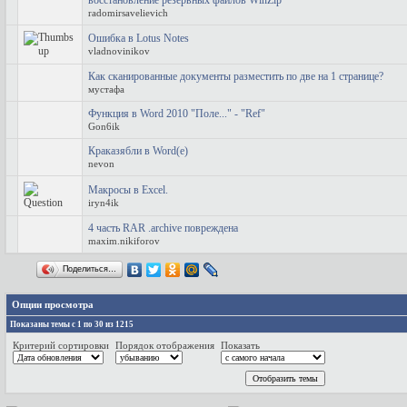
восстановление резервных файлов WinZip
radomirsavelievich
Ошибка в Lotus Notes
vladnovinikov
Как сканированные документы разместить по две на 1 странице?
мустафа
Функция в Word 2010 "Поле..." - "Ref"
Gon6ik
Краказябли в Word(е)
nevon
Макросы в Excel.
iryn4ik
4 часть RAR .archive повреждена
maxim.nikiforov
Поделиться…
Опции просмотра
Показаны темы с 1 по 30 из 1215
Критерий сортировки
Порядок отображения
Показать