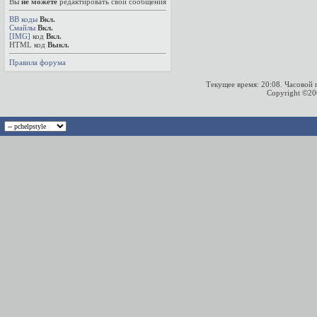
Вы
не можете
редактировать свои сообщения
BB коды
Вкл.
Смайлы
Вкл.
[IMG]
код
Вкл.
HTML код
Выкл.
Правила форума
Текущее время:
20:08
. Часовой
Copyright ©2000