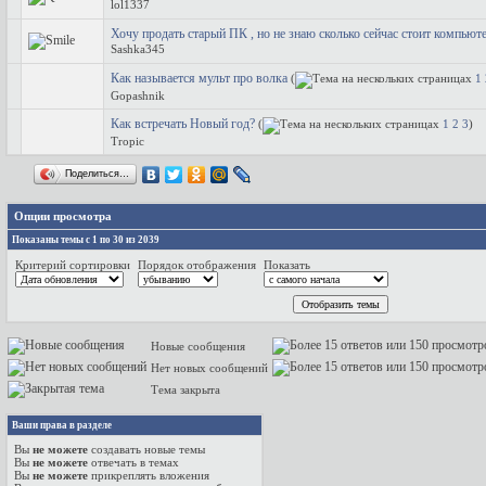
lol1337
Хочу продать старый ПК , но не знаю сколько сейчас стоит компьют
Sashka345
Как называется мульт про волка
(
1
Gopashnik
Как встречать Новый год?
(
1
2
3
)
Tropic
Поделиться…
Опции просмотра
Показаны темы с 1 по 30 из 2039
Критерий сортировки
Порядок отображения
Показать
Новые сообщения
Нет новых сообщений
Тема закрыта
Ваши права в разделе
Вы
не можете
создавать новые темы
Вы
не можете
отвечать в темах
Вы
не можете
прикреплять вложения