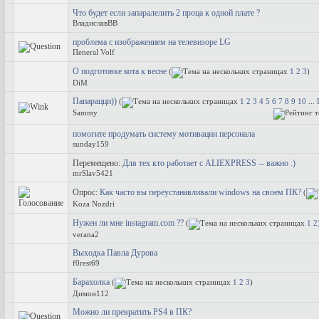
Что будет если запаралелить 2 проца к одной плате ?
ВладиславВВ
проблема с изображением на телевизоре LG
Пeneral Volf
О подготовке кота к весне
(
1
2
3
)
DiM
Папарацци))
(
1
2
3
4
5
6
7
8
9
10
...
Sammy
помогите продумать систему мотивации персонала
sunday159
Перемещено:
Для тех кто работает с ALIEXPRESS -- важно :)
mrSlav5421
Опрос:
Как часто вы переустанавливали windows на своем ПК?
(
Koza Nozdri
Нужен ли мне instagram.com ??
(
1
2
verana2
Выходка Павла Дурова
f0rest69
Барахолка
(
1
2
3
)
Димон112
Можно ли превратить PS4 в ПК?