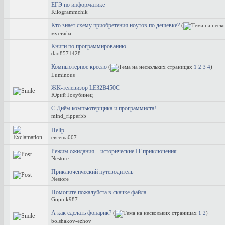
ЕГЭ по информатике
Kilogrammchik
Кто знает схему приобретения ноутов по дешевке?
(
мустафа
Книги по программированию
dao8571428
Компьютерное кресло
(
1
2
3
4
)
Luminous
ЖК-телевизор LE32B450C
Юрий Голубинец
С Днём компьютерщика и программиста!
mind_ripper55
Hellp
евгеша007
Режим ожидания – исторические IT приключения
Nestore
Приключенческий путеводитель
Nestore
Помогите пожалуйста в скачке файла.
Gopnik987
А как сделать фонарик?
(
1
2
)
bolshakov-ezhov