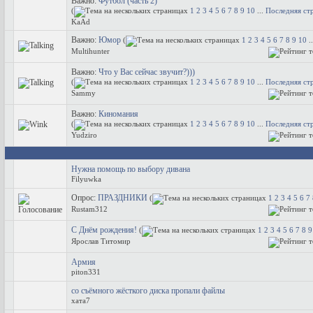
Важно:
Футбол (часть 2)
(
1
2
3
4
5
6
7
8
9
10
...
Последняя ст
KaAd
Важно:
Юмор
(
1
2
3
4
5
6
7
8
9
10
.
Multihunter
Важно:
Что у Вас сейчас звучит?)))
(
1
2
3
4
5
6
7
8
9
10
...
Последняя ст
Sammy
Важно:
Киномания
(
1
2
3
4
5
6
7
8
9
10
...
Последняя ст
Yudziro
Нужна помощь по выбору дивана
Filyuwka
Опрос:
ПРАЗДНИКИ
(
1
2
3
4
5
6
7
Rustam312
C Днём рождения!
(
1
2
3
4
5
6
7
8
9
Ярослав Титомир
Армия
piton331
со съёмного жёсткого диска пропали файлы
хата7