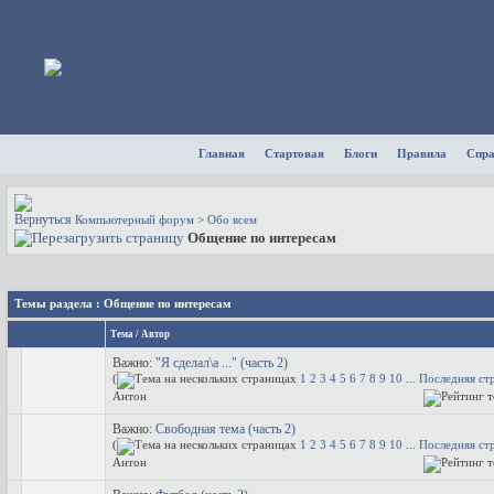
Главная
Стартовая
Блоги
Правила
Спр
Компьютерный форум
>
Обо всем
Общение по интересам
Темы раздела
: Общение по интересам
Тема
/
Автор
Важно:
"Я сделал\а ..." (часть 2)
(
1
2
3
4
5
6
7
8
9
10
...
Последняя ст
Антон
Важно:
Свободная тема (часть 2)
(
1
2
3
4
5
6
7
8
9
10
...
Последняя ст
Антон