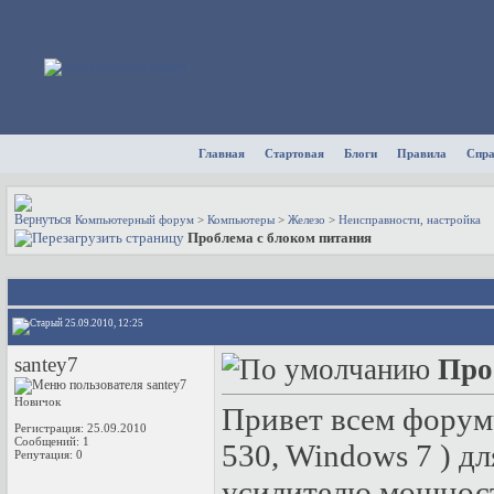
Главная
Стартовая
Блоги
Правила
Спр
Компьютерный форум
>
Компьютеры
>
Железо
>
Неисправности, настройка
Проблема с блоком питания
25.09.2010, 12:25
santey7
Про
Новичок
Привет всем форум
Регистрация: 25.09.2010
Сообщений: 1
530, Windows 7 ) д
Репутация:
0
усилителю мощности