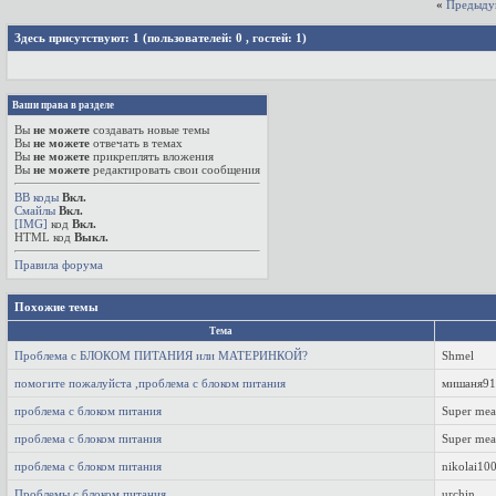
«
Предыду
Здесь присутствуют: 1
(пользователей: 0 , гостей: 1)
Ваши права в разделе
Вы
не можете
создавать новые темы
Вы
не можете
отвечать в темах
Вы
не можете
прикреплять вложения
Вы
не можете
редактировать свои сообщения
BB коды
Вкл.
Смайлы
Вкл.
[IMG]
код
Вкл.
HTML код
Выкл.
Правила форума
Похожие темы
Тема
Проблема с БЛОКОМ ПИТАНИЯ или МАТЕРИНКОЙ?
Shmel
помогите пожалуйста ,проблема с блоком питания
мишаня91
проблема с блоком питания
Super mea
проблема с блоком питания
Super mea
проблема с блоком питания
nikolai10
Проблемы с блоком питания
urchin