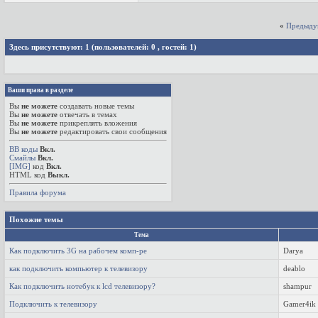
«
Предыду
Здесь присутствуют: 1
(пользователей: 0 , гостей: 1)
Ваши права в разделе
Вы
не можете
создавать новые темы
Вы
не можете
отвечать в темах
Вы
не можете
прикреплять вложения
Вы
не можете
редактировать свои сообщения
BB коды
Вкл.
Смайлы
Вкл.
[IMG]
код
Вкл.
HTML код
Выкл.
Правила форума
Похожие темы
Тема
Как подключить 3G на рабочем комп-ре
Darya
как подключить компьютер к телевизору
deablo
Как подключить нотебук к lcd телевизору?
shampur
Подключить к телевизору
Gamer4ik