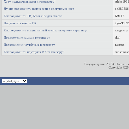
Хочу подключить комп к телевизору!
Aleks198
Нужно подключить комп к сети с доступом в инет
go280286
Как подключить ТВ, Комп и Видак вместе...
K911A
Подключить комп к ТВ
tigor9999
Как подключить стационарный комп к интернету через ноут
владимир
Подключение компа к телевизору
rkol
Подключение ноутбука к телевизору
тамара
Как подключить ноутбук к ЖК телевизору?
sunshines
Текущее время:
23:53
. Часовой
Copyright ©2000