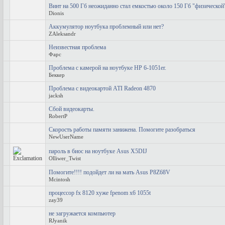
Винт на 500 Гб неожиданно стал емкостью около 150 Гб "физической
Dionis
Аккумулятор ноутбука проблемный или нет?
ZAleksandr
Неизвестная проблема
Фарс
Проблема с камерой на ноутбуке HP 6-1051er.
Беккер
Проблема с видеокартой ATI Radeon 4870
jacksh
Сбой видеокарты.
RobertP
Скорость работы памяти занижена. Помогите разобраться
NewUserName
пароль в биос на ноутбуке Asus X5DIJ
Olliwer_Twist
Помогите!!!! подойдет ли на мать Asus P8Z68V
Mcintosh
процессор fx 8120 хуже fpenom x6 1055t
zay39
не загружается компьютер
RJyanik