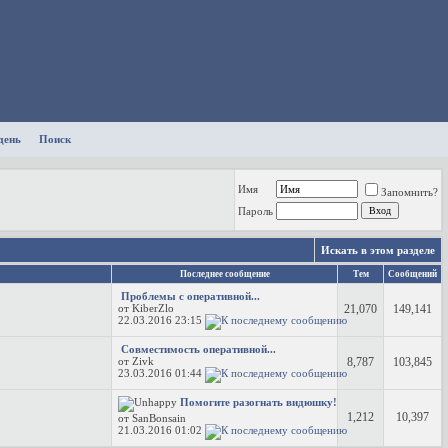
день
Поиск
Имя
Запомнить?
Пароль
Искать в этом разделе
Последнее сообщение
Тем
Сообщений
Проблемы с оперативной...
от KiberZlo
21,070
149,141
22.03.2016
23:15
Совместимость оперативной...
от Zivk
8,787
103,845
23.03.2016
01:44
Помогите разогнать видюшку!
1,212
10,397
от SanBonsain
21.03.2016
01:02