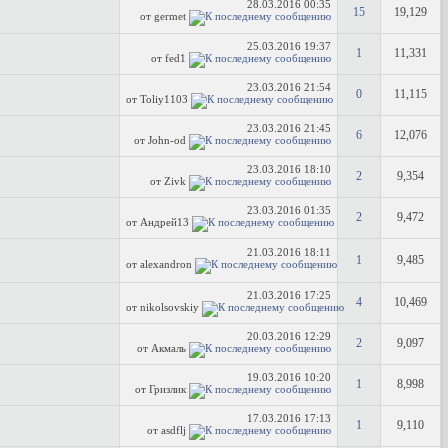
28.03.2016
00:35
15
19,129
от germet
25.03.2016
19:37
1
11,331
от fed1
23.03.2016
21:54
0
11,115
от Toliy1103
23.03.2016
21:45
6
12,076
от John-od
23.03.2016
18:10
2
9,354
от Zivk
23.03.2016
01:35
2
9,472
от Андрей13
21.03.2016
18:11
1
9,485
от alexandron
21.03.2016
17:25
4
10,469
от nikolsovskiy
20.03.2016
12:29
2
9,097
от Акмаль
19.03.2016
10:20
1
8,998
от Гризлик
17.03.2016
17:13
1
9,110
от asdflj