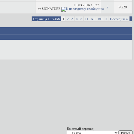
08.03.2016
13:37
2
9,229
от SIGNATURE
Страница 1 из 458
1
2
3
4
5
11
51
101
>
Последняя
»
Быстрый переход