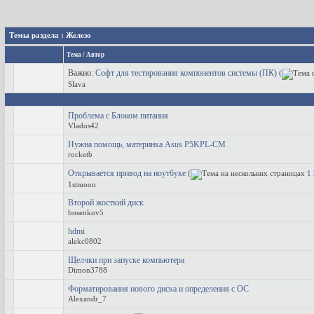
Темы раздела
: Железо
Тема
/
Автор
Важно:
Софт для тестирования компонентов системы (ПК)
(
Slava
Проблема с Блоком питания
Vlados42
Нужна помощь, материнка Аsus P5KPL-CM
rocketb
Открывается привод на ноутбуке
(
1
1stmoon
Второй жосткий диск
bosenkov5
hdmi
alekc0802
Щелчки при запуске компьютера
Dimon3788
Форматирования нового диска и определения с ОС
Alexandr_7