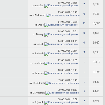
15.03.2016
21:28
2
9,299
от tamalex
15.03.2016
13:49
0
9,311
от ZAleksandr
14.03.2016
19:29
12
10,085
от Фарс
14.03.2016
13:31
0
8,856
от Беккер
14.03.2016
04:11
0
9,047
от jacksh
13.03.2016
20:44
3
9,193
от RobertP
12.03.2016
11:35
1
10,119
от daniellos
10.03.2016
13:47
1
10,098
от Гризлик
09.03.2016
18:49
1
9,880
от Death6666
09.03.2016
04:13
5
9,913
от G.Freeman
08.03.2016
16:59
2
8,974
от RJyanik