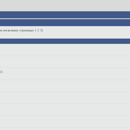
1
2
3
)
2
)