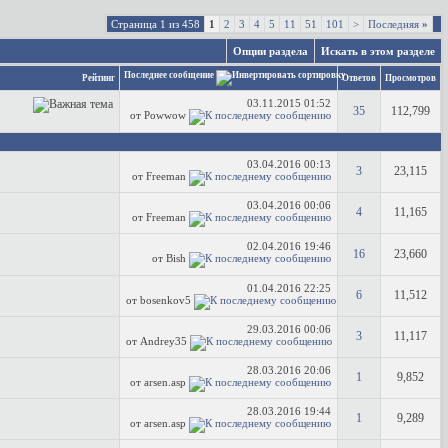
Страница 1 из 458
1
2
3
4
5
11
51
101
>
Последняя
»
Опции раздела
Искать в этом разделе
Последнее сообщение
Рейтинг
Ответов
Просмотров
03.11.2015
01:52
35
112,799
от Powwow
03.04.2016
00:13
3
23,115
от Freeman
03.04.2016
00:06
4
11,165
от Freeman
02.04.2016
19:46
16
23,660
от Bish
01.04.2016
22:25
6
11,512
от bosenkov5
29.03.2016
00:06
3
11,117
от Andrey35
28.03.2016
20:06
1
9,852
от arsen.asp
28.03.2016
19:44
1
9,289
от arsen.asp