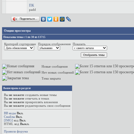
ПК
padd
Поделиться…
Опции просмотра
Показаны темы с 1 по 30 из 13715
Критерий сортировки
Порядок отображения
Показать
Новые сообщения
Нет новых сообщений
Тема закрыта
Ваши права в разделе
Вы
не можете
создавать новые темы
Вы
не можете
отвечать в темах
Вы
не можете
прикреплять вложения
Вы
не можете
редактировать свои сообщения
BB коды
Вкл.
Смайлы
Вкл.
[IMG]
код
Вкл.
HTML код
Выкл.
Правила форума