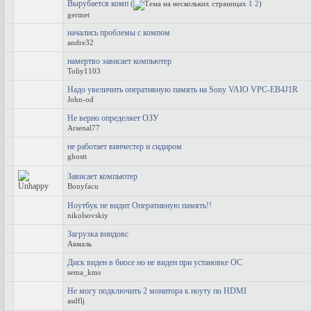
Вырубается комп
(
1
2
)
germet
начались проблемы с компом
andre32
намертво зависает компьютер
Toliy1103
Надо увеличить оперативную память на Sony VAIO VPC-EB4J1R
John-od
Не верно определяет ОЗУ
Arsenal77
не работает винчестер и сидиром
ghostt
Зависает компьютер
Bonyfacu
Ноутбук не видит Оперативную память!!
nikolsovskiy
Загрузка виндовс
Акмаль
Диск виден в биосе но не виден при установке ОС
sema_kms
Не могу подключить 2 монитора к ноуту по HDMI
asdflj