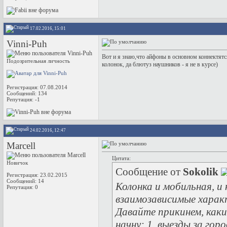
17.02.2016, 15:01
Vinni-Puh
Вот и я знаю,что айфоны в основном коннектятся
Подозрительная личность
колонок, да блютуз наушников - я не в курсе)
Регистрация: 07.08.2014
Сообщений: 134
Репутация:
-1
24.02.2016, 12:47
Marcell
Цитата:
Новичок
Сообщение от
Sokolik
Регистрация: 23.02.2015
Сообщений: 14
Колонка и мобильная, и
Репутация:
0
взаимозависимые характ
Давайте прикинем, как
начну: 1. выезды за гор