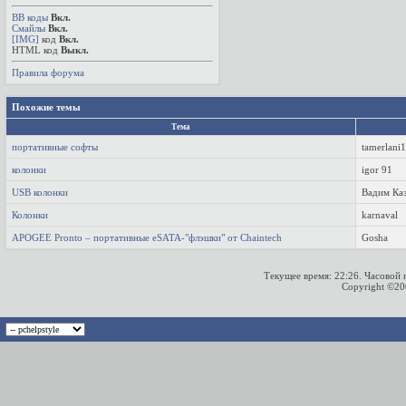
BB коды
Вкл.
Смайлы
Вкл.
[IMG]
код
Вкл.
HTML код
Выкл.
Правила форума
Похожие темы
Тема
портативные софты
tamerlani
колонки
igor 91
USB колонки
Вадим Ка
Колонки
karnaval
APOGEE Pronto – портативные eSATA-"флэшки" от Chaintech
Gosha
Текущее время:
22:26
. Часовой
Copyright ©2000