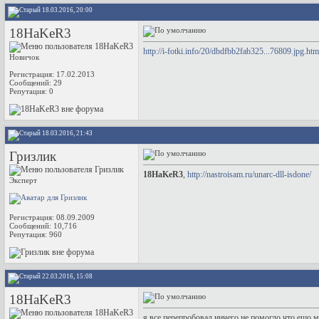
18.03.2016, 20:00
18HaKeR3
http://i-fotki.info/20/dbdfbb2fab325...76809.jpg.htm
Новичок
Регистрация: 17.02.2013
Сообщений: 29
Репутация:
0
18.03.2016, 21:43
Гризлик
18HaKeR3
,
http://nastroisam.ru/unarc-dll-isdone/
Эксперт
Регистрация: 08.09.2009
Сообщений: 10,716
Репутация:
960
22.03.2016, 15:08
18HaKeR3
я все перепробовал ничего не помогло что ещо 