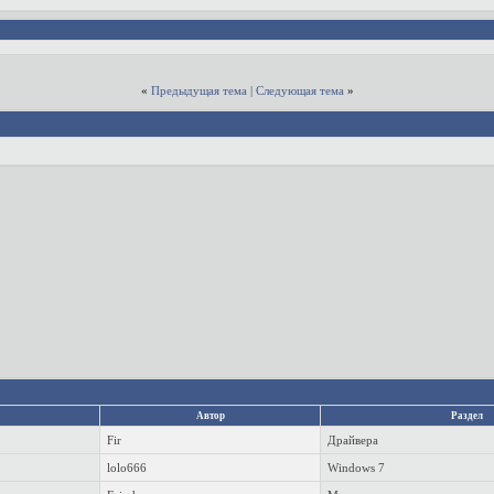
«
Предыдущая тема
|
Следующая тема
»
Автор
Раздел
Fir
Драйвера
lolo666
Windows 7