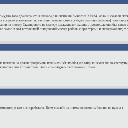
му,что того драйвера,что я скачала для сиситемы Windows XPх64, мало, и сказали скач
а все рано установить,так как меня заверили,что все будет отлично работать) появилась 
атии на кнопку Сканировать на сканере выскакивает окошко : произошла ошибка связи
 же самое.А вот встроенный виндовский мастер работы с принтерами и сканерами видит е
сле нажатия на ярлык программы нажимать Alt+пробел,и в открывшемся меню-свернуть,и 
сканирующим устройством. Хоть кто-нибудь может помочь с этим?
компьютер,и там все заработало. Всем спасибо за внимание,помощь больше не нужна )