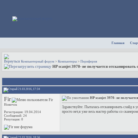
Главная
Стар
Компьютерный форум
>
Компьютеры
>
Периферия
HP scanjet 3970- не получается отсканировать
21.03.2016, 17:34
Fir
HP scanjet 3970- не получает
Новичок
Здравствуйте. Пыталась отсканировать слайд в у
просто нет,я уже весь мастер работы со сканером
Регистрация: 19.04.2014
Сообщений: 24
Репутация:
0
21.03.2016, 18:56