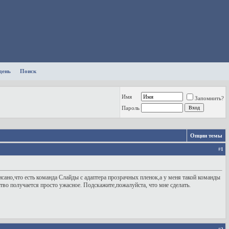
день
Поиск
Имя
Запомнить?
Пароль
Опции темы
#
1
писано,что есть команда Слайды с адаптера прозрачных пленок,а у меня такой команды
ество получается просто ужасное. Подскажите,пожалуйста, что мне сделать.