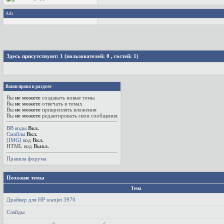
Ads
Здесь присутствуют: 1
(пользователей: 0 , гостей: 1)
Ваши права в разделе
Вы
не можете
создавать новые темы
Вы
не можете
отвечать в темах
Вы
не можете
прикреплять вложения
Вы
не можете
редактировать свои сообщения
BB коды
Вкл.
Смайлы
Вкл.
[IMG]
код
Вкл.
HTML код
Выкл.
Правила форума
Похожие темы
Тема
Драйвер для HP scanjet 3970
Слайды