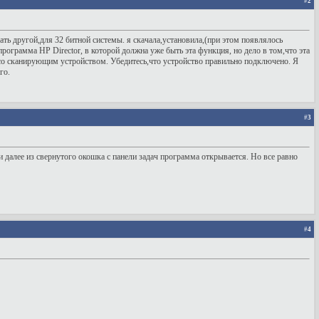
#
2
ать другой,для 32 битной системы. я скачала,установила,(при этом появлялось
программа HP Director, в которой должна уже быть эта функция, но дело в том,что эта
 со сканирующим устройством. Убедитесь,что устройство правильно подключено. Я
го.
#
3
далее из свернутого окошка с панели задач программа открывается. Но все равно
#
4