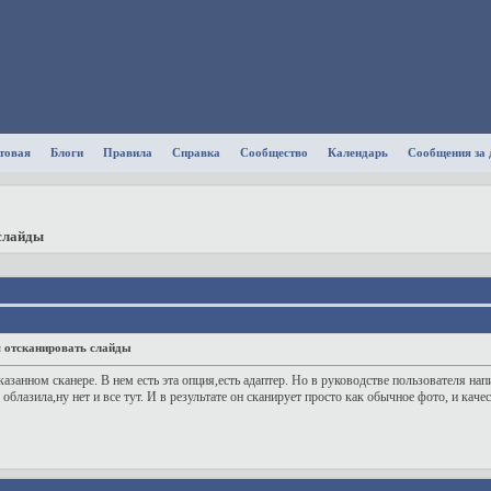
товая
Блоги
Правила
Справка
Сообщество
Календарь
Сообщения за 
 слайды
ся отсканировать слайды
казанном сканере. В нем есть эта опция,есть адаптер. Но в руководстве пользователя на
 облазила,ну нет и все тут. И в результате он сканирует просто как обычное фото, и кач