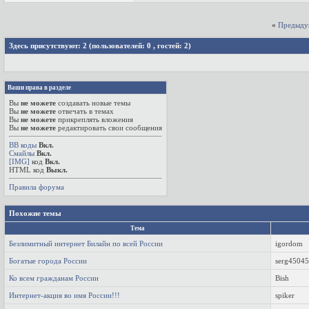
«
Предыду
Здесь присутствуют: 2
(пользователей: 0 , гостей: 2)
Ваши права в разделе
Вы
не можете
создавать новые темы
Вы
не можете
отвечать в темах
Вы
не можете
прикреплять вложения
Вы
не можете
редактировать свои сообщения
BB коды
Вкл.
Смайлы
Вкл.
[IMG]
код
Вкл.
HTML код
Выкл.
Правила форума
Похожие темы
Тема
Безлимитный интернет Билайн по всей России
igordom
Богатые города России
serg4504
Ко всем гражданам России
Bish
Интернет-акция во имя России!!!
spiker