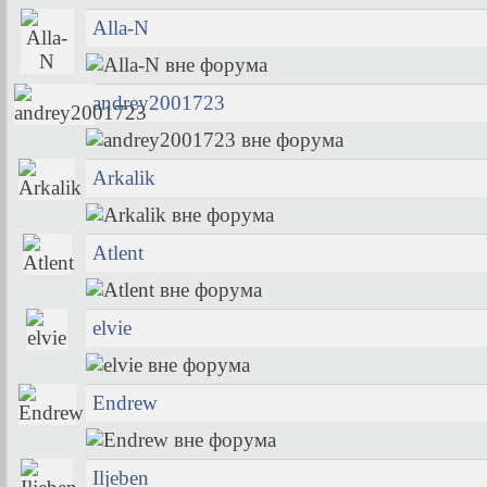
Alla-N
andrey2001723
Arkalik
Atlent
elvie
Endrew
Iljeben