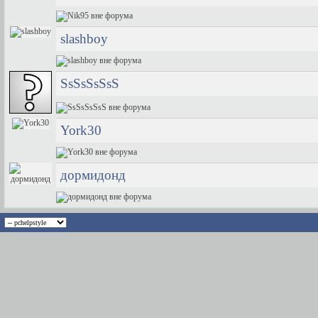
slashboy
SsSsSsSsS
York30
дормидонд