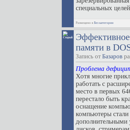
зарезервированная 
специальных целей,
Размещено в
Без категории
Эффективное
памяти в DO
Запись от
Базаров
ра
Проблема дефици
Хотя многие прик
работать с расшир
место в первых 64
перестало быть кр
оснащение компью
компьютеры стали
дополнительными у
дисков, стримерам