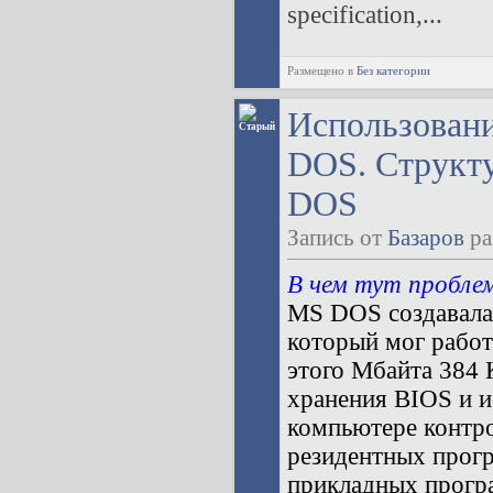
specification,...
Размещено в
Без категории
Использовани
DOS. Структу
DOS
Запись от
Базаров
ра
В чем тут пробле
MS DOS создавалас
который мог работ
этого Мбайта 384 
хранения BIOS и 
компьютере контро
резидентных прогр
прикладных прогр