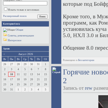
которые под Бойфр
Искать только в заголовках
Кроме того, в Муж
Расширенный поиск
программ, как Ром
Категории блога
установилась куч
Общая
5.0, НХЛ 3.0 и Бил
Советы, рекомендации
Интересное
Общение 8.0 перест
Архив
<
Август 2026
Вс
Пн
Вт
Ср
Чт
Пт
Сб
Размещено в
Без категории
26
27
28
29
30
31
1
2
3
4
5
6
7
8
Горячие новос
9
10
11
12
13
14
15
2
16
17
18
19
20
21
22
23
24
25
26
27
28
29
Запись от
rew
размещ
30
31
1
2
3
4
5