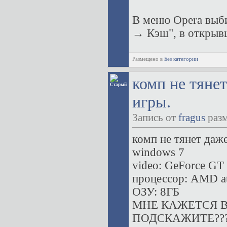
В меню Opera выб
→ Кэш", в открывш
Размещено в
Без категории
комп не тяне
игры.
Запись от
fragus
разм
комп не тянет даж
windows 7
video: GeForce GT 
процессор: AMD at
ОЗУ: 8ГБ
МНЕ КАЖЕТСЯ В
ПОДСКАЖИТЕ??