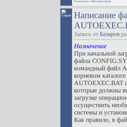
Размещено в
Без категории
Написание ф
AUTOEXEC.B
Запись от
Базаров
ра
Назначение
При начальной заг
файла CONFIG.SYS
командный файл A
корневом каталоге
AUTOEXEC.BAT цел
которые должны в
загрузке операцио
осуществить необ
системы и установ
Как правило, в ф