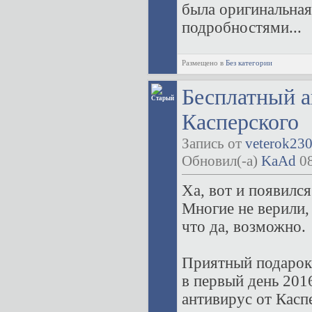
была оригинальная 
подробностями...
Размещено в
Без категории
Бесплатный а
Касперского
Запись от
veterok23
Обновил(-а)
KaAd
08
Ха, вот и появилс
Многие не верили,
что да, возможно.
Приятный подарок
в первый день 201
антивирус от Касп