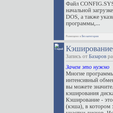
Файл CONFIG.SYS 
начальной загрузк
DOS, а также указ
программы,...
Размещено в
Без категории
Кэширование
Запись от
Базаров
ра
Зачем это нужно
Многие программы 
интенсивный обме
вы можете значите
кэширования диска
Кэширование - это
(кэша), в котором
участки дисков. И