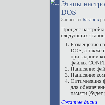
Этапы настр
DOS
Запись от
Базаров
ра
Процесс настройк
следующих этапов
Размещение на
DOS, а также 
при задании к
файлах CONF
Написание фа
Написание ко
Оптимизация
для обезпечен
памяти (будет 
Сжатые диски