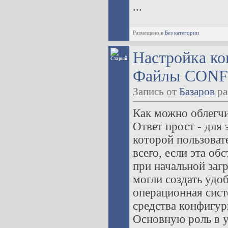
...
Размещено в
Без категории
Настройка к
Файлы CONF
Запись от
Базаров
ра
Как можно облегч
Ответ прост - для 
которой пользоват
всего, если эта об
при начальной заг
могли создать удо
операционная сис
средства конфигур
Основную роль в 