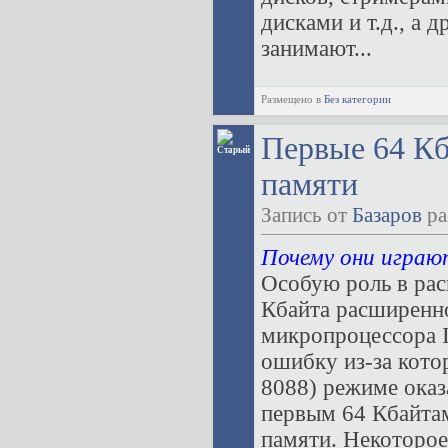
дисками и т.д., а 
занимают...
Размещено в
Без категории
Первые 64 К
памяти
Запись от
Базаров
ра
Почему они играю
Особую роль в ра
Кбайта расширенно
микропроцессора I
ошибку из-за кото
8088) режиме оказ
первым 64 Кбайтам
памяти. Некоторое