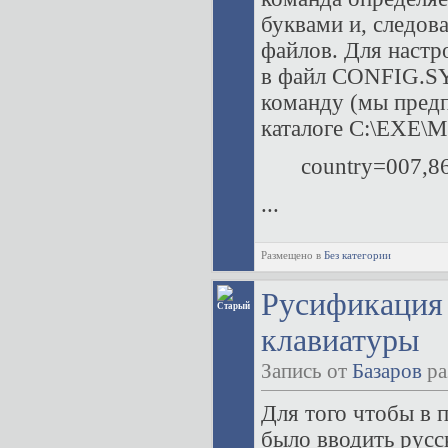
буквами и, следов
файлов. Для настр
в файл CONFIG.SY
команду (мы предп
каталоге C:\EXE\
country=007,86
...
Размещено в
Без категории
Русификация 
клавиатуры
Запись от
Базаров
ра
Для того чтобы в
было вводить русс