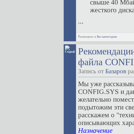
свыше 40 Мбай
жесткого диск
...
Размещено в
Без категории
Рекомендаци
файла CONFI
Запись от
Базаров
ра
Мы уже рассказыва
CONFIG.SYS и дав
желательно помес
подытожим эти све
расскажем о "тех
описывающих хара
Назначение