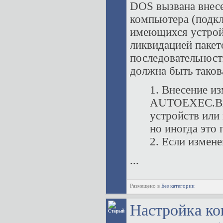
DOS вызвана внес
компьютера (подк
имеющихся устройс
ликвидацией паке
последовательнос
должна быть таков
1. Внесение и
AUTOEXEC.BAT
устройств или
но иногда это
2. Если измен
...
Размещено в
Без категории
Настройка к