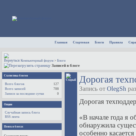
Главная
Стартовая
Блоги
Правила
Спр
Компьютерный форум
>
Блоги
Записей в блоге
Статистика блогов
Дорогая техп
Всего блогов
127
Запись от
OlegSh
раз
Всего записей
788
Записи за последние сутки
0
Дорогая техподде
Опции
Случайная запись блога
«В начале года я 
RSS лента
обнаружила сущест
Поиск в блогах
особенно касается
Содержит текст: