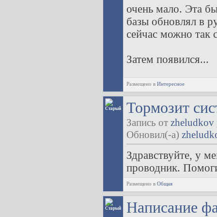
очень мало. Эта б
базы обновлял в р
сейчас можно так 
Затем появился...
Размещено в
Интересное
Тормозит сис
Запись от
zheludkov
Обновил(-а)
zheludk
Здравствуйте, у м
проводник. Помоги
Размещено в
Общая
Написание ф