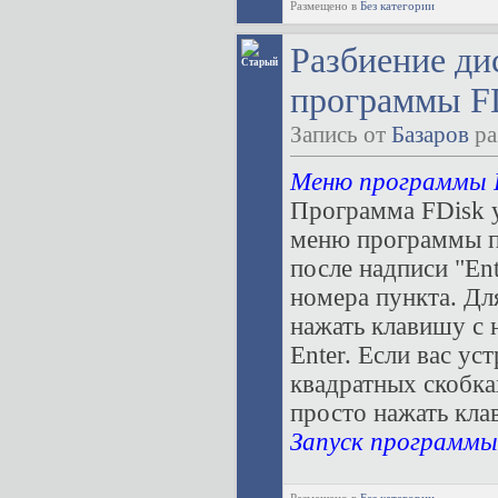
Размещено в
Без категории
Разбиение ди
программы FD
Запись от
Базаров
ра
Меню программы 
Программа FDisk 
меню программы п
после надписи "Ent
номера пункта. Дл
нажать клавишу с 
Enter. Если вас ус
квадратных скобках
просто нажать кла
Запуск программы 