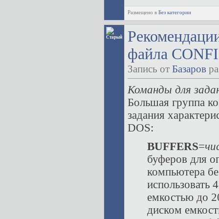
Размещено в
Без категории
Рекомендаци
файла CONFI
Запись от
Базаров
ра
Команды для зада
Большая группа к
задания характери
DOS:
BUFFERS
=
чи
буферов для о
компьютера бе
использовать 
емкостью до 2
диском емкост