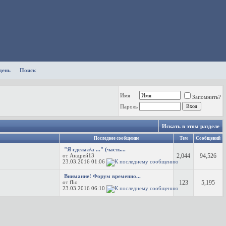
день
Поиск
Имя
Запомнить?
Пароль
Искать в этом разделе
Последнее сообщение
Тем
Сообщений
"Я сделал\а ..." (часть...
от Андрей13
2,044
94,526
23.03.2016
01:06
Внимание! Форум временно...
от flio
123
5,195
23.03.2016
06:10